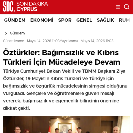
GÜNDEM
EKONOMI
SPOR
GENEL
SAĞLIK
RUM 
Gündem
Güncellenme - Mayıs 14, 2026 11:03
Yayınlanma - Mayıs 14, 2026 11:03
Öztürkler: Bağımsızlık ve Kıbrıs
Türkleri İçin Mücadeleye Devam
Türkiye Cumhuriyet Bakan Vekili ve TBMM Başkanı Ziya
Öztürkler, 19 Mayıs’ın Kıbrıs Türkleri ve Türkiye için
bağımsızlık ve özgürlük mücadelesinin simgesi olduğunu
vurguladı. Gençlere ve öğretmenlere güven mesajı
vererek, bağımsızlık ve egemenlik bilincinin önemine
dikkat çekti.