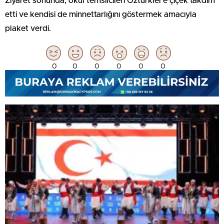
Ziyaret sonunda, okul temsilcileri Öztürkler’e çiçek takdim
etti ve kendisi de minnettarlığını göstermek amacıyla
plaket verdi.
0
0
0
0
0
0