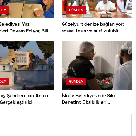
DEM
GÜNDEM
Belediyesi Yaz
Güzelyurt denize bağlanıyor:
kleri Devam Ediyor, Bilim
sosyal tesis ve surf kulübü
ey Atölyesinde Meraklı
projelerinin sözleşmeleri
ar Öne Çıktı
imzalandı
DEM
GÜNDEM
öy Şehitleri İçin Anma
İskele Belediyesinde Sıkı
Gerçekleştirildi
Denetim: Eksiklikleri
Gidermeyen İşletmelere Ceza