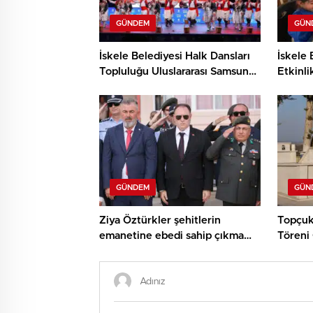
GÜNDEM
GÜN
İskele Belediyesi Halk Dansları
İskele 
Topluluğu Uluslararası Samsun
Etkinli
Halk Oyunları Festivali’nde
ve Den
KKTC’yi Gururla Temsil Ediyor
Çocukl
GÜNDEM
GÜN
Ziya Öztürkler şehitlerin
Topçuk
emanetine ebedi sahip çıkma
Töreni 
sözü verdi