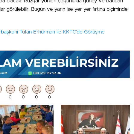
nda olacak. Rüzgar yönleri çoğunlukla güney ve batıdan
 görülebilir. Bugün ve yarın ise yer yer fırtına biçiminde
rbaşkanı Tufan Erhürman ile KKTC’de Görüşme
0
0
0
0