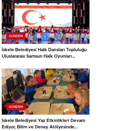
GÜNDEM
İskele Belediyesi Halk Dansları Topluluğu
Uluslararası Samsun Halk Oyunları
Festivali’nde KKTC’yi Gururla Temsil
Ediyor
GÜNDEM
İskele Belediyesi Yaz Etkinlikleri Devam
Ediyor, Bilim ve Deney Atölyesinde