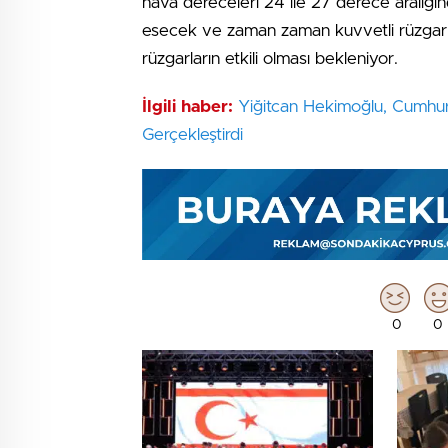
hava dereceleri 24 ile 27 derece aralığı
esecek ve zaman zaman kuvvetli rüzgarlar
rüzgarların etkili olması bekleniyor.
İlgili haber:
Yiğitcan Hekimoğlu, Cumhu
Gerçekleştirdi
0
0