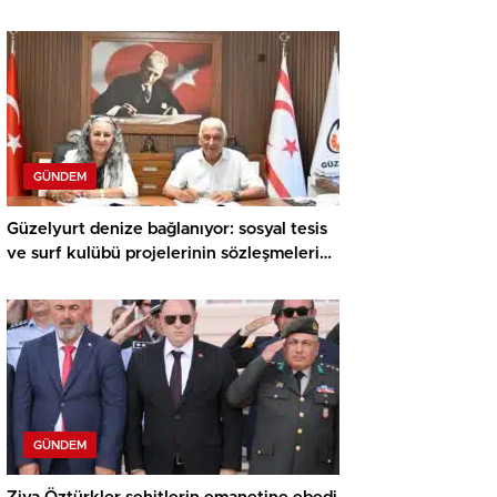
Meraklı Çocuklar Öne Çıktı
GÜNDEM
Güzelyurt denize bağlanıyor: sosyal tesis
ve surf kulübü projelerinin sözleşmeleri
imzalandı
GÜNDEM