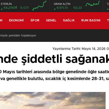
STERLİN
GRAM ALTIN
T
£
64,2193
% 0.17
6.511,13
%0,23
EM
EKONOMI
SPOR
GENEL
SAĞLIK
RUM BASINI
T
miyle yeniden toplanıyor
Yayınlanma Tarihi: Mayıs 14, 2026 
nde şiddetli sağanak
Mayıs tarihleri arasında bölge genelinde öğle saatle
va genellikle bulutlu, sıcaklık iç kesimlerde 28-31, 