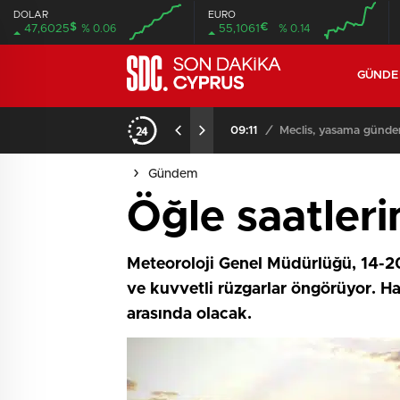
DOLAR
EURO
$
€
47,6025
% 0.06
55,1061
% 0.14
GÜND
iyor
09:11
/
Meclis, yasama günde
Gündem
Öğle saatleri
Meteoroloji Genel Müdürlüğü, 14-20 
ve kuvvetli rüzgarlar öngörüyor. Ha
arasında olacak.