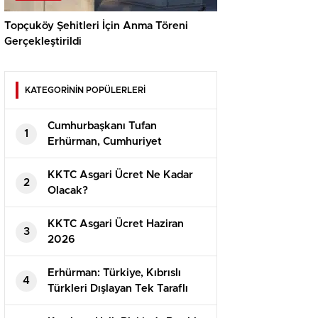
Topçuköy Şehitleri İçin Anma Töreni
Gerçekleştirildi
KATEGORİNİN POPÜLERLERİ
Cumhurbaşkanı Tufan
1
Erhürman, Cumhuriyet
Güvenlik Kurulu’nu Topladı
KKTC Asgari Ücret Ne Kadar
2
Olacak?
⁠KKTC Asgari Ücret Haziran
3
2026
Erhürman: Türkiye, Kıbrıslı
4
Türkleri Dışlayan Tek Taraflı
Girişimlere İzin Vermeyecek