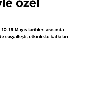
yle özel
 10-16 Mayıs tarihleri arasında
 sosyalleşti, etkinlikte katkıları
HIZLI YORUM YAP
0
0
0
0
0
0