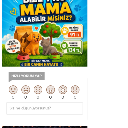
HIZLI YORUM YAP
0
0
0
0
0
0