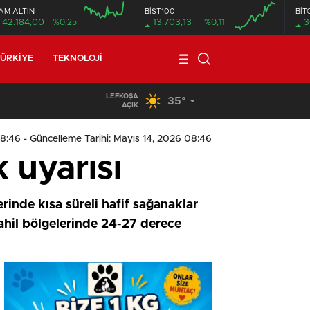
AM ALTIN
BİST100
BİT
42.184,00
%0,25
13.703,13
%0,11
3
ÜRKIYE
TEKNOLOJI
LEFKOŞA
35°
19:29
/
Seyir Halindeki Araç Alev Aldı, Korku Dolu Anlar
AÇIK
08:46
- Güncelleme Tarihi: Mayıs 14, 2026 08:46
 uyarısı
rinde kısa süreli hafif sağanaklar
sahil bölgelerinde 24-27 derece