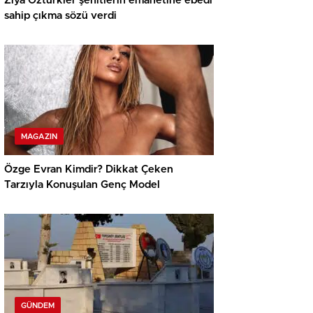
Ziya Öztürkler şehitlerin emanetine ebedi
sahip çıkma sözü verdi
MAGAZIN
Özge Evran Kimdir? Dikkat Çeken
Tarzıyla Konuşulan Genç Model
GÜNDEM