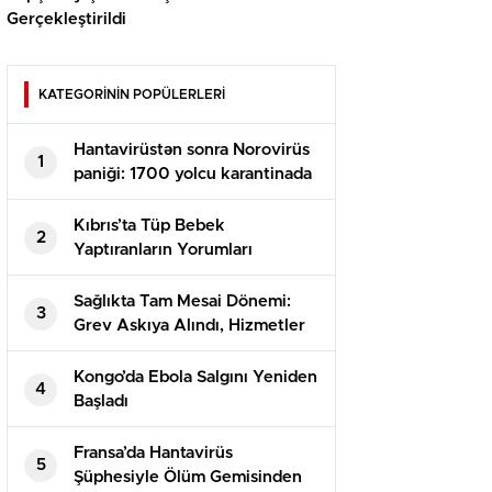
Gerçekleştirildi
KATEGORİNİN POPÜLERLERİ
Hantavirüstən sonra Norovirüs
1
paniği: 1700 yolcu karantinada
Kıbrıs’ta Tüp Bebek
2
Yaptıranların Yorumları
Sağlıkta Tam Mesai Dönemi:
3
Grev Askıya Alındı, Hizmetler
Normalleşiyor
Kongo’da Ebola Salgını Yeniden
4
Başladı
Fransa’da Hantavirüs
5
Şüphesiyle Ölüm Gemisinden