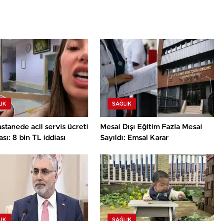
IK
SAĞLIK
stanede acil servis ücreti
Mesai Dışı Eğitim Fazla Mesai
ası: 8 bin TL iddiası
Sayıldı: Emsal Karar
IK
SAĞLIK