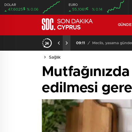
DOLAR
EURO
$
€
47,6025
% 0.06
55,1061
% 0.14
GÜND
iyor
09:11
/
Meclis, yasama günde
Sağlık
Mutfağınızda 
edilmesi ger