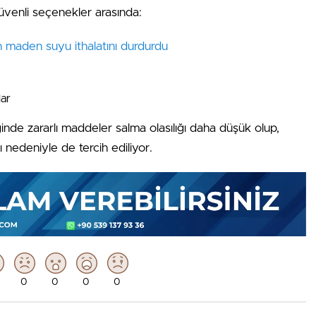
üvenli seçenekler arasında:
 maden suyu ithalatını durdurdu
lar
inde zararlı maddeler salma olasılığı daha düşük olup,
 nedeniyle de tercih ediliyor.
0
0
0
0