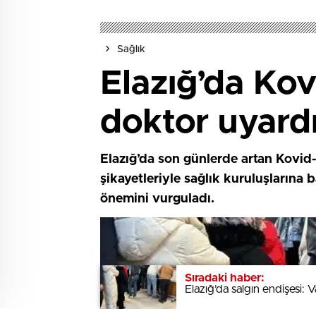
Sağlık
Elazığ’da Kovi
doktor uyard
Elazığ’da son günlerde artan Kovid-
şikayetleriyle sağlık kuruluşlarına 
önemini vurguladı.
Sıradaki haber:
Sıradaki haber:
Elazığ’da salgın endişesi: V
Elazığ’da salgın endişesi: V