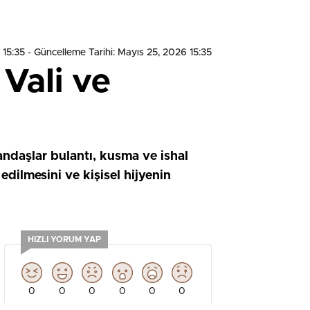
 15:35
- Güncelleme Tarihi: Mayıs 25, 2026 15:35
 Vali ve
andaşlar bulantı, kusma ve ishal
edilmesini ve kişisel hijyenin
HIZLI YORUM YAP
0
0
0
0
0
0