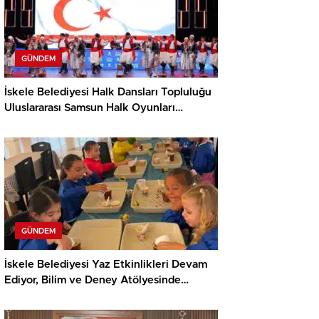
GÜNDEM
İskele Belediyesi Halk Dansları Topluluğu
Uluslararası Samsun Halk Oyunları
Festivali’nde KKTC’yi Gururla Temsil
Ediyor
GÜNDEM
İskele Belediyesi Yaz Etkinlikleri Devam
Ediyor, Bilim ve Deney Atölyesinde
Meraklı Çocuklar Öne Çıktı