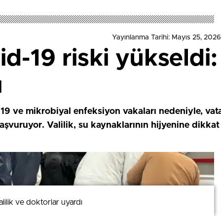
Yayınlanma Tarihi: Mayıs 25, 2026
d-19 riski yükseldi:
ı
19 ve mikrobiyal enfeksiyon vakaları nedeniyle, vat
başvuruyor. Valilik, su kaynaklarının hijyenine dikkat 
alilik ve doktorlar uyardı
alilik ve doktorlar uyardı