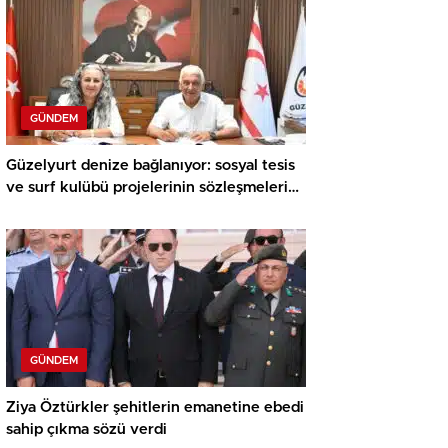
GÜNDEM
Güzelyurt denize bağlanıyor: sosyal tesis
ve surf kulübü projelerinin sözleşmeleri
imzalandı
GÜNDEM
Ziya Öztürkler şehitlerin emanetine ebedi
sahip çıkma sözü verdi