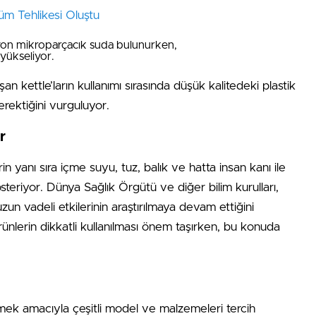
üm Tehlikesi Oluştu
lyon mikroparçacık suda bulunurken,
yükseliyor.
n kettle’ların kullanımı sırasında düşük kalitedeki plastik
gerektiğini vurguluyor.
r
rin yanı sıra içme suyu, tuz, balık ve hatta insan kanı ile
steriyor. Dünya Sağlık Örgütü ve diğer bilim kurulları,
uzun vadeli etkilerinin araştırılmaya devam ettiğini
ürünlerin dikkatli kullanılması önem taşırken, bu konuda
tmek amacıyla çeşitli model ve malzemeleri tercih