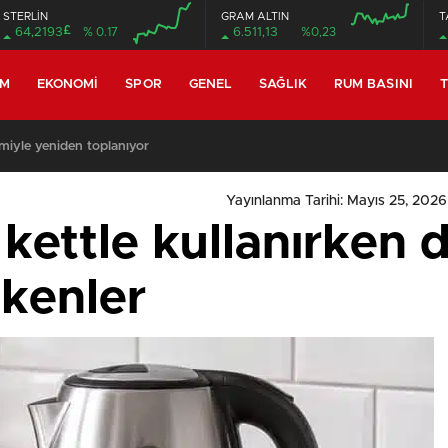
STERLİN
GRAM ALTIN
T
£
64,2193
% 0.17
6.511,13
%0,23
EM
EKONOMI
SPOR
GENEL
SAĞLIK
RUM BASINI
T
miyle yeniden toplanıyor
Yayınlanma Tarihi: Mayıs 25, 2026
kettle kullanırken 
ekenler