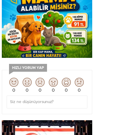
HIZLI YORUM YAP
0
0
0
0
0
0