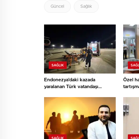
Güncel
Sağlık
SAĞLIK
SAĞL
Endonezya’daki kazada
Özel ha
yaralanan Türk vatandaşı
tartışm
Adana’da
SAĞLIK
SAĞL