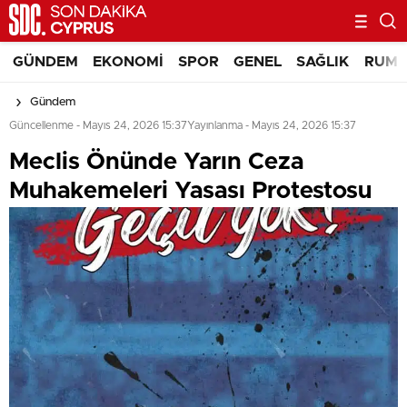
GÜNDEM
EKONOMI
SPOR
GENEL
SAĞLIK
RUM 
Gündem
Güncellenme - Mayıs 24, 2026 15:37
Yayınlanma - Mayıs 24, 2026 15:37
Meclis Önünde Yarın Ceza
Muhakemeleri Yasası Protestosu