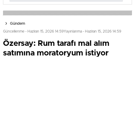
Gündem
Güncellenme - Haziran 15, 2026 14:59
Yayınlanma - Haziran 15, 2026 14:59
Özersay: Rum tarafı mal alım
satımına moratoryum istiyor
Rum tarafı, Kuzey Kıbrıs'taki taşınmazların alım satımını
durdurmak için moratoryum talep ediyor. Avrupa Konseyi
Bakanlar Komitesi, AİHM’den görüş alınması amacıyla
çalışma başlatırken, Özersay bu girişimin mülkiyet ve
ekonomik ilişkileri olumsuz etkileyebileceğine dikkat
çekti.