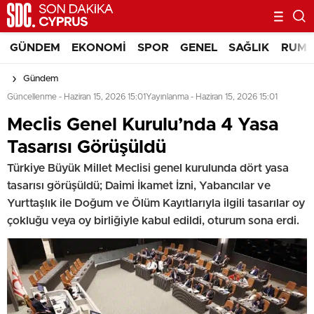
GÜNDEM
EKONOMI
SPOR
GENEL
SAĞLIK
RUM 
Gündem
Güncellenme - Haziran 15, 2026 15:01
Yayınlanma - Haziran 15, 2026 15:01
Meclis Genel Kurulu’nda 4 Yasa
Tasarısı Görüşüldü
Türkiye Büyük Millet Meclisi genel kurulunda dört yasa
tasarısı görüşüldü; Daimi İkamet İzni, Yabancılar ve
Yurttaşlık ile Doğum ve Ölüm Kayıtlarıyla ilgili tasarılar oy
çokluğu veya oy birliğiyle kabul edildi, oturum sona erdi.