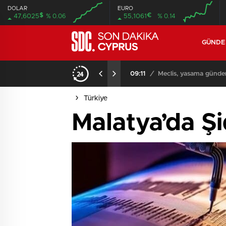
DOLAR
EURO
$
€
47,6025
% 0.06
55,1061
% 0.14
GÜND
iyor
09:11
/
Meclis, yasama günde
Türkiye
Malatya’da Ş