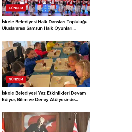
GÜNDEM
İskele Belediyesi Halk Dansları Topluluğu
Uluslararası Samsun Halk Oyunları
Festivali’nde KKTC’yi Gururla Temsil
Ediyor
GÜNDEM
İskele Belediyesi Yaz Etkinlikleri Devam
Ediyor, Bilim ve Deney Atölyesinde
Meraklı Çocuklar Öne Çıktı