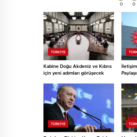
0
0
TÜRKIYE
TÜR
Kabine Doğu Akdeniz ve Kıbrıs
İletişi
için yeni adımları görüşecek
Paylaşı
TÜRKIYE
TÜR