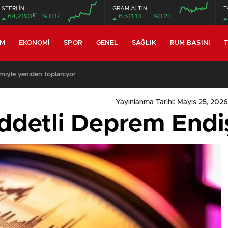
STERLİN
GRAM ALTIN
T
£
64,2193
% 0.17
6.511,13
%0,23
EM
EKONOMI
SPOR
GENEL
SAĞLIK
RUM BASINI
T
miyle yeniden toplanıyor
Yayınlanma Tarihi: Mayıs 25, 2026
iddetli Deprem Endi