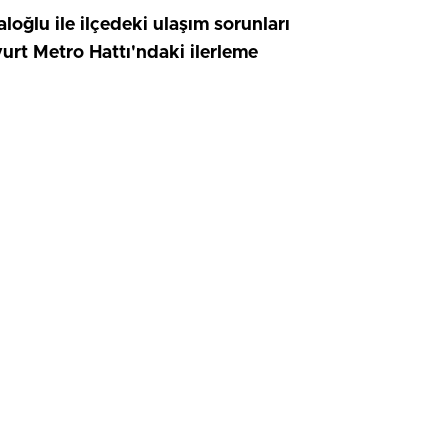
oğlu ile ilçedeki ulaşım sorunları
t Metro Hattı'ndaki ilerleme
HIZLI YORUM YAP
0
0
0
0
0
0