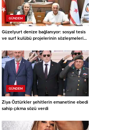
GÜNDEM
Güzelyurt denize bağlanıyor: sosyal tesis
ve surf kulübü projelerinin sözleşmeleri
imzalandı
GÜNDEM
Ziya Öztürkler şehitlerin emanetine ebedi
sahip çıkma sözü verdi