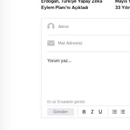
Erdoğan, Türkiye Yapay Zekâ
Mayıs Y
Eylem Planı’nı Açıkladı
33 Yılı
En az 10 karakter gerekli
Gönder