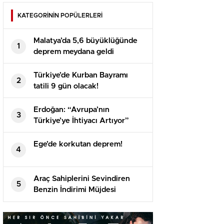
KATEGORİNİN POPÜLERLERİ
Malatya’da 5,6 büyüklüğünde
1
deprem meydana geldi
Türkiye’de Kurban Bayramı
2
tatili 9 gün olacak!
Erdoğan: “Avrupa’nın
3
Türkiye’ye İhtiyacı Artıyor”
Ege’de korkutan deprem!
4
Araç Sahiplerini Sevindiren
5
Benzin İndirimi Müjdesi