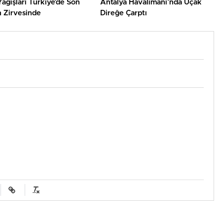
ağışları Türkiye’de Son
Antalya Havalimanı’nda Uçak
n Zirvesinde
Direğe Çarptı