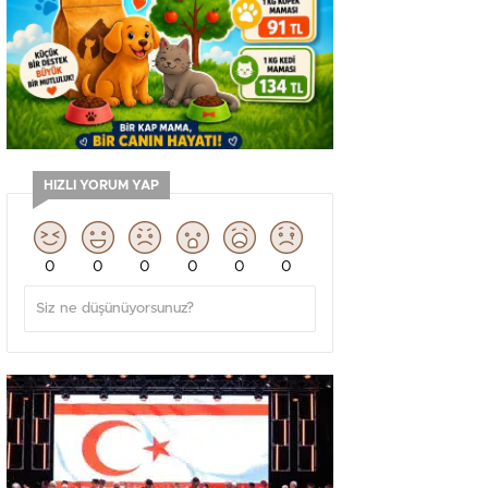
HIZLI YORUM YAP
0
0
0
0
0
0