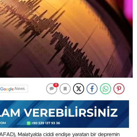
0
News
(AFAD), Malatya’da ciddi endişe yaratan bir depremin