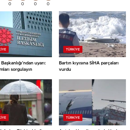
0
0
0
0
KIYE
TÜRKIYE
m Başkanlığı’ndan uyarı:
Bartın kıyısına SİHA parçaları
mları sorgulayın
vurdu
KIYE
TÜRKIYE