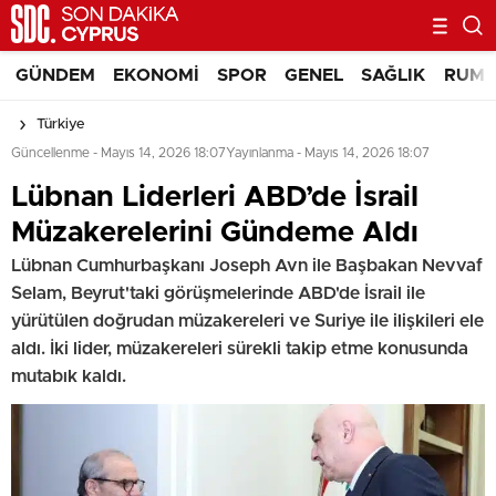
GÜNDEM
EKONOMI
SPOR
GENEL
SAĞLIK
RUM 
Türkiye
Güncellenme - Mayıs 14, 2026 18:07
Yayınlanma - Mayıs 14, 2026 18:07
Lübnan Liderleri ABD’de İsrail
Müzakerelerini Gündeme Aldı
Lübnan Cumhurbaşkanı Joseph Avn ile Başbakan Nevvaf
Selam, Beyrut'taki görüşmelerinde ABD'de İsrail ile
yürütülen doğrudan müzakereleri ve Suriye ile ilişkileri ele
aldı. İki lider, müzakereleri sürekli takip etme konusunda
mutabık kaldı.