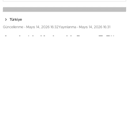
Türkiye
Güncellenme - Mayıs 14, 2026 16:32
Yayınlanma - Mayıs 14, 2026 16:31
Avcılar’da Kurbanlık Dana, E-5’te
Kaçtı
Avcılar’da kurban pazarına götürülen dana, araçtan
indirildiği sırada sahibinin elinden kaçtı. E-5 Karayolu’na
girerek Avcılar istikametine doğru koşan kurbanlık,
trafikte kısa süreli paniğe neden oldu. O anlar sürücüler
tarafından cep telefonu kamerasıyla kaydedilirken,
dananın bir süre sonra sahipleri tarafından yakalandığı ve
herhangi bir olumsuzluk yaşanmadığı öğrenildi.