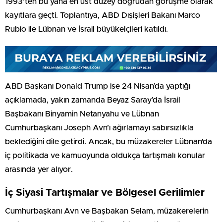
1993’ten bu yana en üst düzey doğrudan görüşme olarak
kayıtlara geçti. Toplantıya, ABD Dışişleri Bakanı Marco
Rubio ile Lübnan ve İsrail büyükelçileri katıldı.
ABD Başkanı Donald Trump ise 24 Nisan’da yaptığı
açıklamada, yakın zamanda Beyaz Saray’da İsrail
Başbakanı Binyamin Netanyahu ve Lübnan
Cumhurbaşkanı Joseph Avn’ı ağırlamayı sabırsızlıkla
beklediğini dile getirdi. Ancak, bu müzakereler Lübnan’da
iç politikada ve kamuoyunda oldukça tartışmalı konular
arasında yer alıyor.
İç Siyasi Tartışmalar ve Bölgesel Gerilimler
Cumhurbaşkanı Avn ve Başbakan Selam, müzakerelerin