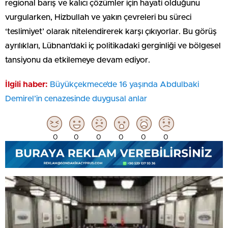
regional barış ve kalıcı çözümler için hayati olduğunu
vurgularken, Hizbullah ve yakın çevreleri bu süreci
‘teslimiyet’ olarak nitelendirerek karşı çıkıyorlar. Bu görüş
ayrılıkları, Lübnan’daki iç politikadaki gerginliği ve bölgesel
tansiyonu da etkilemeye devam ediyor.
İlgili haber:
Büyükçekmece’de 16 yaşında Abdulbaki
Demirel’in cenazesinde duygusal anlar
0
0
0
0
0
0