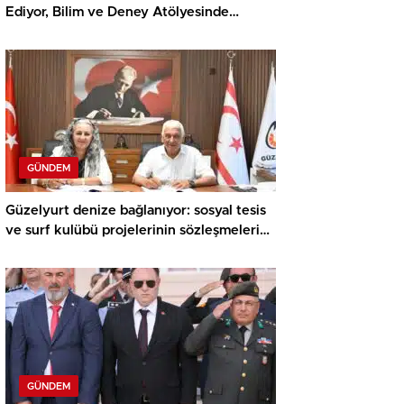
Ediyor, Bilim ve Deney Atölyesinde
Meraklı Çocuklar Öne Çıktı
GÜNDEM
Güzelyurt denize bağlanıyor: sosyal tesis
ve surf kulübü projelerinin sözleşmeleri
imzalandı
GÜNDEM