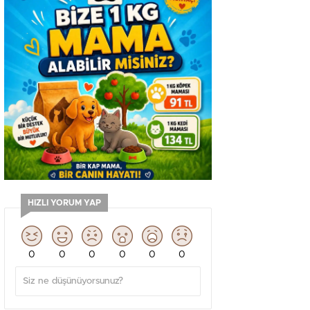
HIZLI YORUM YAP
0
0
0
0
0
0