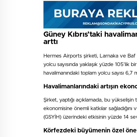
Güney Kıbrıs’taki havaliman
arttı
Hermes Airports şirketi, Larnaka ve Baf
yolcu sayısında yaklaşık yüzde 105’lik bir
havalimanındaki toplam yolcu sayısı 6,7 m
Havalimanlarındaki artışın ekon
Şirket, yaptığı açıklamada, bu yükseliş
ekonomisine önemli katkılar sağladığını vu
(GSYİH) üzerindeki etkisinin yüzde 14 seviy
Körfezdeki büyümenin özel ön