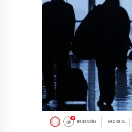
0
BEĞENDİM
ABONE OL