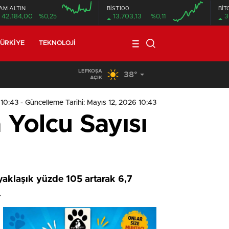
AM ALTIN
BİST100
BİT
42.184,00
%0,25
13.703,13
%0,11
3
ÜRKIYE
TEKNOLOJI
LEFKOŞA
38°
09:11
/
Meclis, yasama gündemiyle yeniden toplanıyor
AÇIK
 10:43
- Güncelleme Tarihi: Mayıs 12, 2026 10:43
 Yolcu Sayısı
aklaşık yüzde 105 artarak 6,7
.