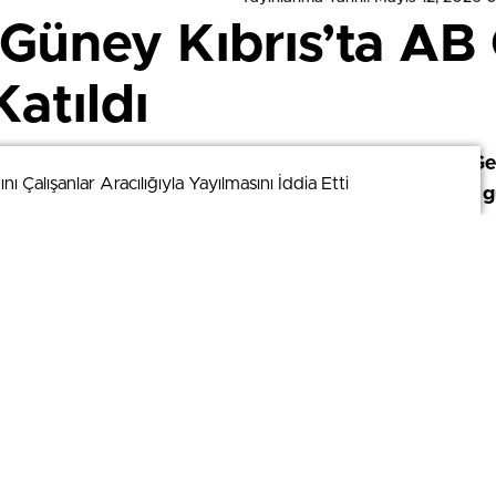
 Güney Kıbrıs’ta AB 
Katıldı
ıktan sonra ilk kez Güney Kıbrıs’ta düzenlenen AB Ge
 Çalışanlar Aracılığıyla Yayılmasını İddia Etti
 Çalışanlar Aracılığıyla Yayılmasını İddia Etti
nds, Güney Kıbrıs’taki gayriresmî yemeğe katılarak 