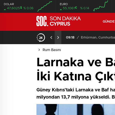
DOLAR
EURO
$
€
47,6025
% 0.06
55,1061
% 0.14
GÜND
09:18
/
Erhürman, Cumhurbaşk
Rum Basını
Larnaka ve B
İki Katına Çık
Güney Kıbrıs'taki Larnaka ve Baf h
milyondan 13,7 milyona yükseldi. Bu