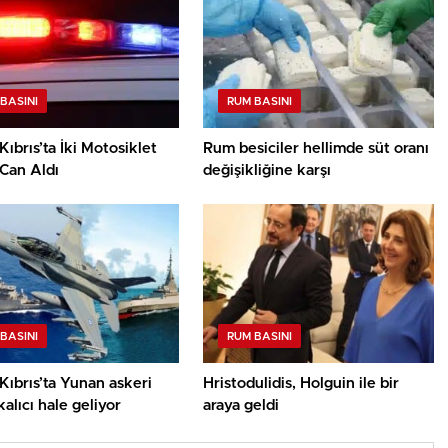
BASINI
RUM BASINI
ıbrıs’ta İki Motosiklet
Rum besiciler hellimde süt oranı
Can Aldı
değişikliğine karşı
BASINI
RUM BASINI
ıbrıs’ta Yunan askeri
Hristodulidis, Holguin ile bir
kalıcı hale geliyor
araya geldi