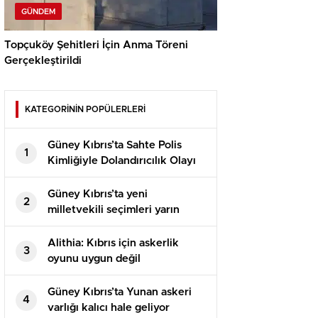
GÜNDEM
Topçuköy Şehitleri İçin Anma Töreni
Gerçekleştirildi
KATEGORİNİN POPÜLERLERİ
Güney Kıbrıs’ta Sahte Polis
1
Kimliğiyle Dolandırıcılık Olayı
Güney Kıbrıs’ta yeni
2
milletvekili seçimleri yarın
yapılacak
Alithia: Kıbrıs için askerlik
3
oyunu uygun değil
Güney Kıbrıs’ta Yunan askeri
4
varlığı kalıcı hale geliyor