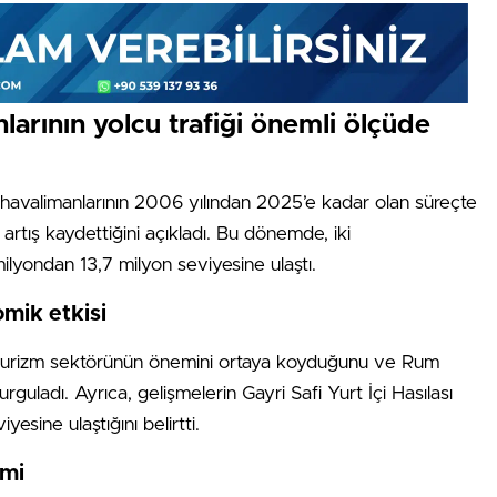
larının yolcu trafiği önemli ölçüde
 havalimanlarının 2006 yılından 2025’e kadar olan süreçte
 artış kaydettiğini açıkladı. Bu dönemde, iki
ilyondan 13,7 milyon seviyesine ulaştı.
omik etkisi
in turizm sektörünün önemini ortaya koyduğunu ve Rum
rguladı. Ayrıca, gelişmelerin Gayri Safi Yurt İçi Hasılası
esine ulaştığını belirtti.
emi