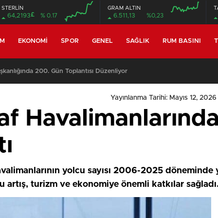
STERLİN
GRAM ALTIN
T
£
64,2193
% 0.17
6.511,13
%0,23
EM
EKONOMI
SPOR
GENEL
SAĞLIK
RUM BASINI
T
anlığında 200. Gün Toplantısı Düzenliyor
Yayınlanma Tarihi: Mayıs 12, 2026
af Havalimanlarında
tı
avalimanlarının yolcu sayısı 2006-2025 döneminde y
 artış, turizm ve ekonomiye önemli katkılar sağladı