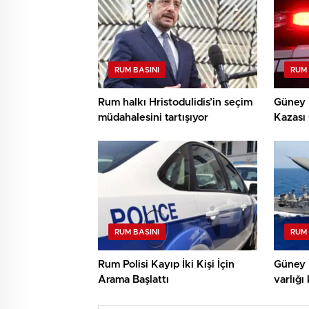
RUM BASINI
RUM 
Rum halkı Hristodulidis’in seçim
Güney K
müdahalesini tartışıyor
Kazası 
RUM BASINI
RUM 
Rum Polisi Kayıp İki Kişi İçin
Güney K
Arama Başlattı
varlığı 