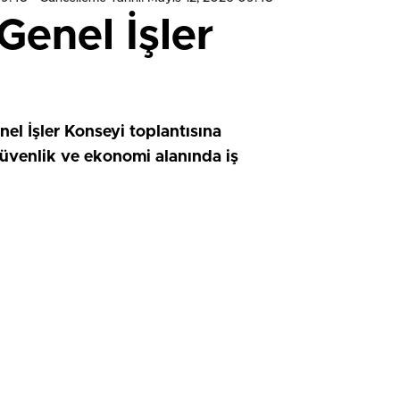
Genel İşler
nel İşler Konseyi toplantısına
güvenlik ve ekonomi alanında iş
HIZLI YORUM YAP
0
0
0
0
0
0