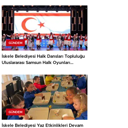
GÜNDEM
İskele Belediyesi Halk Dansları Topluluğu
Uluslararası Samsun Halk Oyunları
Festivali’nde KKTC’yi Gururla Temsil
Ediyor
GÜNDEM
İskele Belediyesi Yaz Etkinlikleri Devam