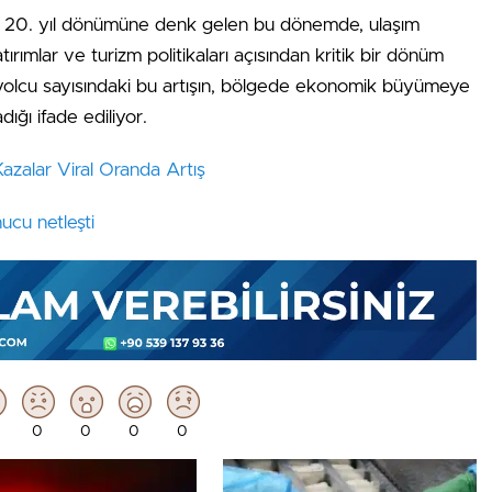
in 20. yıl dönümüne denk gelen bu dönemde, ulaşım
ırımlar ve turizm politikaları açısından kritik bir dönüm
i yolcu sayısındaki bu artışın, bölgede ekonomik büyümeye
dığı ifade ediliyor.
Kazalar Viral Oranda Artış
ucu netleşti
0
0
0
0