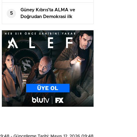
Güney Kıbrıs’ta ALMA ve
5
Doğrudan Demokrasi ilk
seçimde Meclis’te
09:48
- Güncelleme Tarihi: Mayıs 12, 2026 09:48