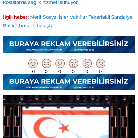
koşullarda sağlık hizmeti sunuyor
İlgili haber:
Merit Sosyal İşler Vakıflar Tekerlekli Sandalye
Basketbolu ile buluştu
0
0
0
0
0
0