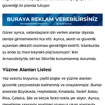
güvenliği ön planda tutuyor.
Güner ayrıca, vatandaşların izin verilen alanlar dışında
denize girmemelerini rica etti. Ayrıca, akıntı ve güvenlik
açısından dikkatli olunması gerektiğini belirtti. İstanbul’da
şu anda üç mavi bayraklı plaj bulunuyor: ikisi
Arnavutköy’de, biri ise Silivri’de konumlanmış durumda.
Yüzme Alanları Listesi
Yaz sezonu boyunca, çeşitli plajlar ve yüzme alanları
güvenlik çerçevesinde belirlenmiş ve onaylanmıştır. Bunlar
arasında Büyükada, Heybeliada, Kınalıada, Sedef Adası,
Riva, Çatalca, Şile ve birçok farklı nokta yer alıyor. Ayrıca,
denetimler sırasında analizleri olumsuz çıkan alanlarda