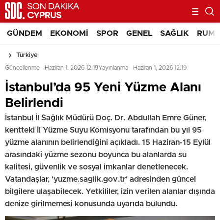
GÜNDEM
EKONOMI
SPOR
GENEL
SAĞLIK
RUM 
Türkiye
Güncellenme - Haziran 1, 2026 12:19
Yayınlanma - Haziran 1, 2026 12:19
İstanbul’da 95 Yeni Yüzme Alanı
Belirlendi
İstanbul İl Sağlık Müdürü Doç. Dr. Abdullah Emre Güner,
kentteki İl Yüzme Suyu Komisyonu tarafından bu yıl 95
yüzme alanının belirlendiğini açıkladı. 15 Haziran-15 Eylül
arasındaki yüzme sezonu boyunca bu alanlarda su
kalitesi, güvenlik ve sosyal imkanlar denetlenecek.
Vatandaşlar, 'yuzme.saglik.gov.tr' adresinden güncel
bilgilere ulaşabilecek. Yetkililer, izin verilen alanlar dışında
denize girilmemesi konusunda uyarıda bulundu.