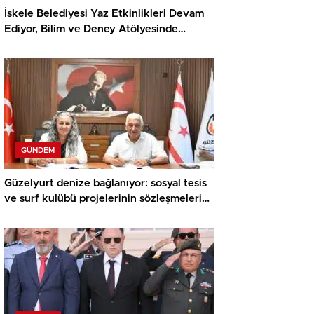
İskele Belediyesi Yaz Etkinlikleri Devam
Ediyor, Bilim ve Deney Atölyesinde
Meraklı Çocuklar Öne Çıktı
GÜNDEM
Güzelyurt denize bağlanıyor: sosyal tesis
ve surf kulübü projelerinin sözleşmeleri
imzalandı