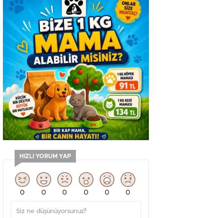
HIZLI YORUM YAP
0
0
0
0
0
0