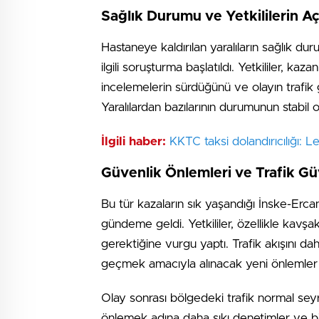
Sağlık Durumu ve Yetkililerin Aç
Hastaneye kaldırılan yaralıların sağlık du
ilgili soruşturma başlatıldı. Yetkililer, ka
incelemelerin sürdüğünü ve olayın trafik g
Yaralılardan bazılarının durumunun stabil 
İlgili haber:
KKTC taksi dolandırıcılığı: L
Güvenlik Önlemleri ve Trafik Gü
Bu tür kazaların sık yaşandığı İnske-Ercan
gündeme geldi. Yetkililer, özellikle kavşakl
gerektiğine vurgu yaptı. Trafik akışını d
geçmek amacıyla alınacak yeni önlemler
Olay sonrası bölgedeki trafik normal sey
önlemek adına daha sıkı denetimler ve bil