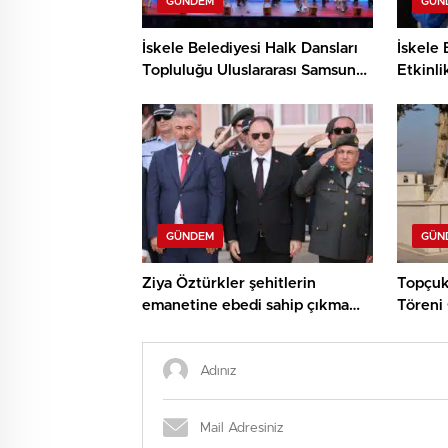
GÜNDEM
GÜN
İskele Belediyesi Halk Dansları
İskele 
Topluluğu Uluslararası Samsun
Etkinli
Halk Oyunları Festivali’nde
ve Den
KKTC’yi Gururla Temsil Ediyor
Çocukl
GÜNDEM
GÜN
Ziya Öztürkler şehitlerin
Topçuk
emanetine ebedi sahip çıkma
Töreni 
sözü verdi