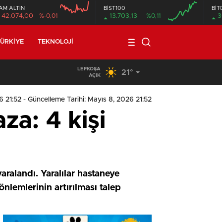
AM ALTIN
BİST100
BİT
42.074,00
%-0,01
13.703,13
%0,11
3
ÜRKIYE
TEKNOLOJI
LEFKOŞA
21°
19:29
/
Seyir Halindeki Araç Alev Aldı, Korku Dolu Anlar
AÇIK
6 21:52
- Güncelleme Tarihi: Mayıs 8, 2026 21:52
za: 4 kişi
aralandı. Yaralılar hastaneye
 önlemlerinin artırılması talep