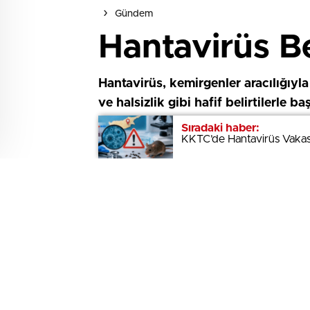
Gündem
Hantavirüs Bel
Hantavirüs, kemirgenler aracılığıyla
ve halsizlik gibi hafif belirtilerle 
kurtarabilir.
Sıradaki haber:
Sıradaki haber:
KKTC’de Hantavirüs Vakas
KKTC’de Hantavirüs Vakas