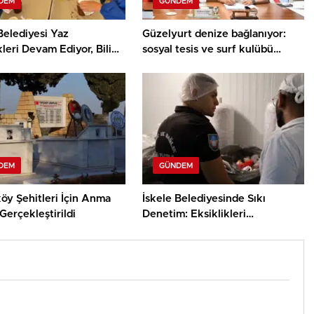
DEM
GÜNDEM
Belediyesi Yaz
Güzelyurt denize bağlanıyor:
kleri Devam Ediyor, Bilim
sosyal tesis ve surf kulübü
ey Atölyesinde Meraklı
projelerinin sözleşmeleri
ar Öne Çıktı
imzalandı
DEM
GÜNDEM
öy Şehitleri İçin Anma
İskele Belediyesinde Sıkı
Gerçekleştirildi
Denetim: Eksiklikleri
Gidermeyen İşletmelere Ceza