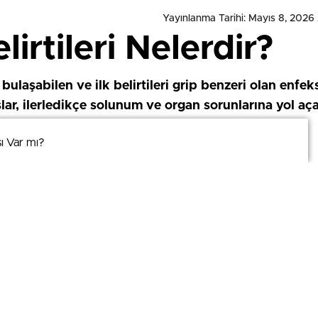
Yayınlanma Tarihi: Mayıs 8, 2026
irtileri Nelerdir?
 bulaşabilen ve ilk belirtileri grip benzeri olan enfek
başlar, ilerledikçe solunum ve organ sorunlarına yol a
ı Var mı?
ı Var mı?