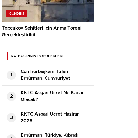
GÜNDEM
Topçuköy Şehitleri İçin Anma Töreni
Gerçekleştirildi
KATEGORİNİN POPÜLERLERİ
Cumhurbaşkanı Tufan
1
Erhürman, Cumhuriyet
Güvenlik Kurulu’nu Topladı
KKTC Asgari Ücret Ne Kadar
2
Olacak?
⁠KKTC Asgari Ücret Haziran
3
2026
Erhürman: Türkiye, Kıbrıslı