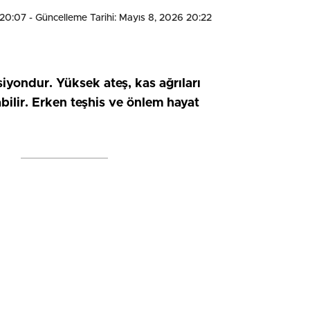
 20:07
- Güncelleme Tarihi: Mayıs 8, 2026 20:22
siyondur. Yüksek ateş, kas ağrıları
çabilir. Erken teşhis ve önlem hayat
HIZLI YORUM YAP
0
0
0
0
0
0