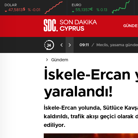
DOLAR
EURO
$
€
47,5813
% -0.01
55,1357
% 0.13
GÜND
iyor
09:11
/
Meclis, yasama günde
Gündem
İskele-Ercan 
yaralandı!
İskele-Ercan yolunda, Sütlüce Kavşa
kaldırıldı, trafik akışı geçici olarak
ediliyor.