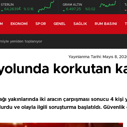
STERLİN
GRAM ALTIN
T
£
64,2639
% 0.16
6.497,25
%0,02
EM
EKONOMI
SPOR
GENEL
SAĞLIK
RUM BASINI
T
miyle yeniden toplanıyor
Yayınlanma Tarihi: Mayıs 8, 202
yolunda korkutan ka
ğı yakınlarında iki aracın çarpışması sonucu 4 kişi y
 durdu ve olayla ilgili soruşturma başlatıldı. Güvenlik