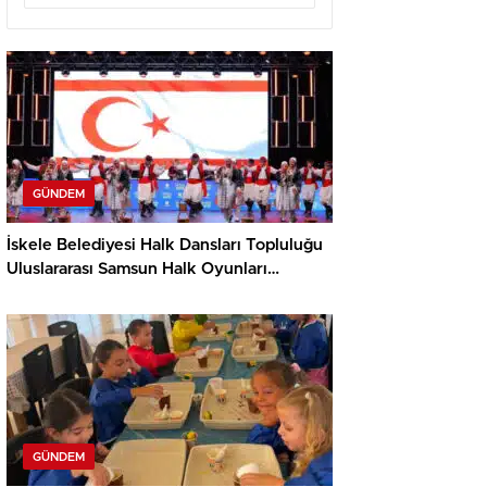
GÜNDEM
İskele Belediyesi Halk Dansları Topluluğu
Uluslararası Samsun Halk Oyunları
Festivali’nde KKTC’yi Gururla Temsil
Ediyor
GÜNDEM