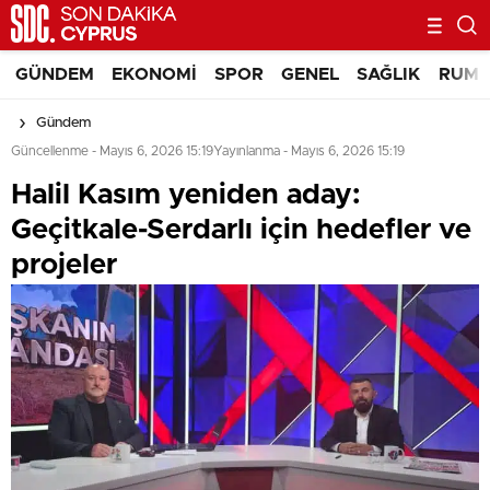
GÜNDEM
EKONOMI
SPOR
GENEL
SAĞLIK
RUM 
Gündem
Güncellenme - Mayıs 6, 2026 15:19
Yayınlanma - Mayıs 6, 2026 15:19
Halil Kasım yeniden aday:
Geçitkale-Serdarlı için hedefler ve
projeler