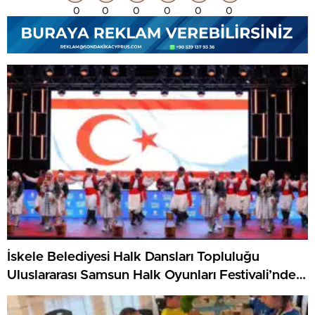
0
0
0
0
0
0
İskele Belediyesi Halk Dansları Topluluğu
Uluslararası Samsun Halk Oyunları Festivali’nde
KKTC’yi Gururla Temsil Ediyor