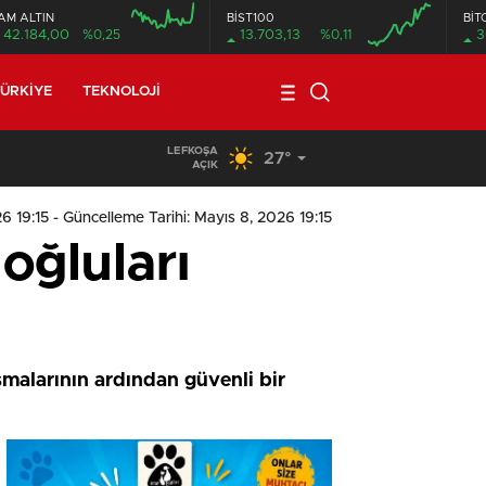
AM ALTIN
BİST100
BİT
42.184,00
%0,25
13.703,13
%0,11
3
ÜRKIYE
TEKNOLOJI
LEFKOŞA
27°
09:11
/
Meclis, yasama gündemiyle yeniden toplanıyor
AÇIK
6 19:15
- Güncelleme Tarihi: Mayıs 8, 2026 19:15
oğluları
şmalarının ardından güvenli bir