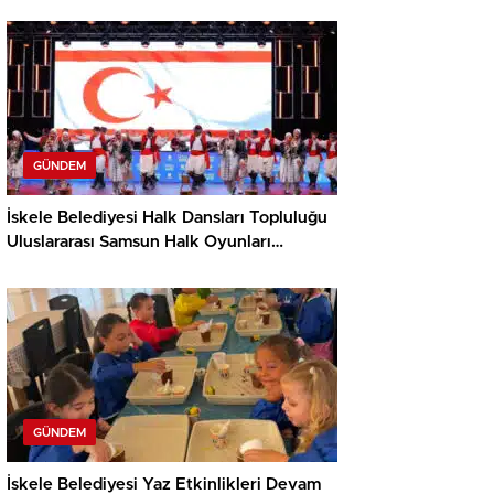
GÜNDEM
İskele Belediyesi Halk Dansları Topluluğu
Uluslararası Samsun Halk Oyunları
Festivali’nde KKTC’yi Gururla Temsil
Ediyor
GÜNDEM
İskele Belediyesi Yaz Etkinlikleri Devam