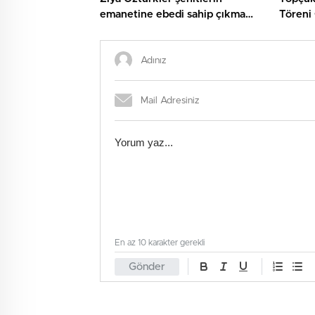
emanetine ebedi sahip çıkma
Töreni 
sözü verdi
En az 10 karakter gerekli
Gönder