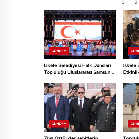
0
0
GÜNDEM
GÜN
İskele Belediyesi Halk Dansları
İskele 
Topluluğu Uluslararası Samsun
Etkinli
Halk Oyunları Festivali’nde
ve Den
KKTC’yi Gururla Temsil Ediyor
Çocukl
GÜNDEM
GÜN
Ziya Öztürkler şehitlerin
Topçuk