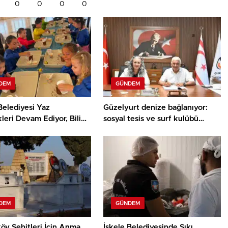
0
0
0
0
DEM
GÜNDEM
Belediyesi Yaz
Güzelyurt denize bağlanıyor:
kleri Devam Ediyor, Bilim
sosyal tesis ve surf kulübü
ey Atölyesinde Meraklı
projelerinin sözleşmeleri
ar Öne Çıktı
imzalandı
DEM
GÜNDEM
öy Şehitleri İçin Anma
İskele Belediyesinde Sıkı