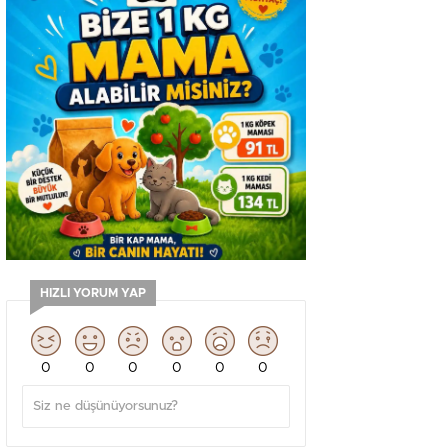
HIZLI YORUM YAP
0
0
0
0
0
0