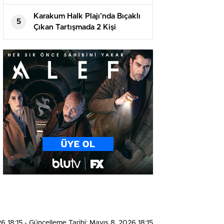
Girişimlere İzin Vermeyecek
Karakum Halk Plajı’nda Bıçaklı
5
Çıkan Tartışmada 2 Kişi
Tutuklandı
6 18:15
- Güncelleme Tarihi: Mayıs 8, 2026 18:15