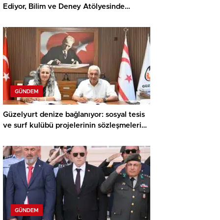
Ediyor, Bilim ve Deney Atölyesinde
Meraklı Çocuklar Öne Çıktı
GÜNDEM
Güzelyurt denize bağlanıyor: sosyal tesis
ve surf kulübü projelerinin sözleşmeleri
imzalandı
GÜNDEM