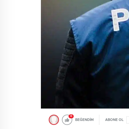
0
BEĞENDİM
ABONE OL