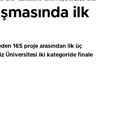
ışmasında ilk
eden 165 proje arasından ilk üç
Üniversitesi iki kategoride finale
HIZLI YORUM YAP
0
0
0
0
0
0