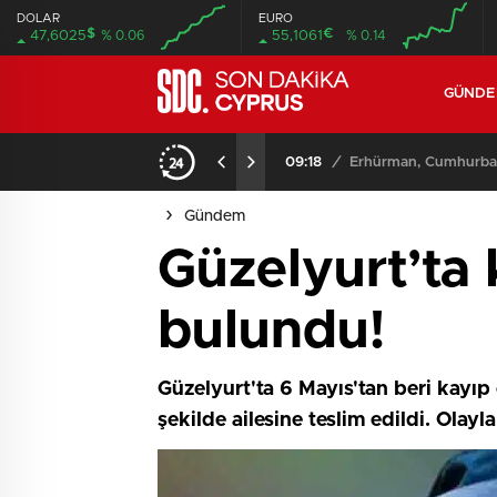
DOLAR
EURO
$
€
47,6025
% 0.06
55,1061
% 0.14
GÜND
09:18
/
Erhürman, Cumhurbaşk
Gündem
Güzelyurt’ta 
bulundu!
Güzelyurt'ta 6 Mayıs'tan beri kayıp
şekilde ailesine teslim edildi. Olayl