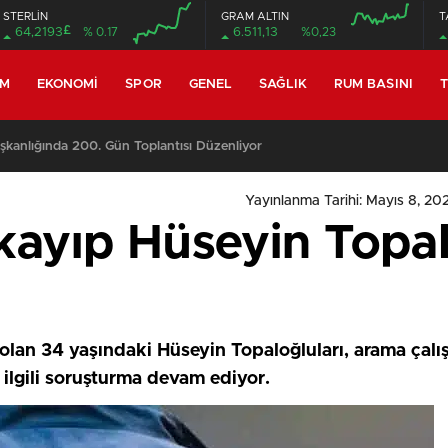
STERLİN
GRAM ALTIN
T
£
64,2193
% 0.17
6.511,13
%0,23
EM
EKONOMI
SPOR
GENEL
SAĞLIK
RUM BASINI
T
anlığında 200. Gün Toplantısı Düzenliyor
Yayınlanma Tarihi: Mayıs 8, 202
kayıp Hüseyin Topal
 olan 34 yaşındaki Hüseyin Topaloğluları, arama çalı
a ilgili soruşturma devam ediyor.