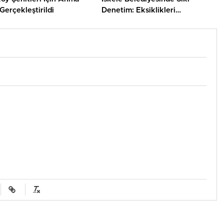
Gerçekleştirildi
Denetim: Eksiklikleri
Gidermeyen İşletmelere Ceza