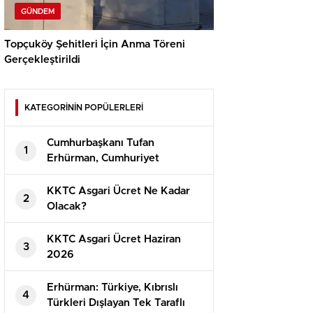
GÜNDEM
Topçuköy Şehitleri İçin Anma Töreni
Gerçekleştirildi
KATEGORİNİN POPÜLERLERİ
Cumhurbaşkanı Tufan
1
Erhürman, Cumhuriyet
Güvenlik Kurulu’nu Topladı
KKTC Asgari Ücret Ne Kadar
2
Olacak?
⁠KKTC Asgari Ücret Haziran
3
2026
Erhürman: Türkiye, Kıbrıslı
4
Türkleri Dışlayan Tek Taraflı