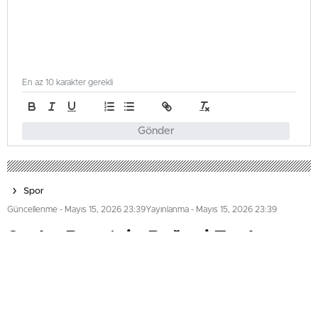
En az 10 karakter gerekli
Gönder
Spor
Güncellenme - Mayıs 15, 2026 23:39
Yayınlanma - Mayıs 15, 2026 23:39
Sacha Boey’nin Beğeni Toplayan
Hareketi
Galatasaray'ın 26. Süper Lig şampiyonluğu
kutlamalarında Sacha Boey, sahneye çıkarak Filistin
bayrağıyla poz verdi. Hareketi, taraftarlar ve sosyal