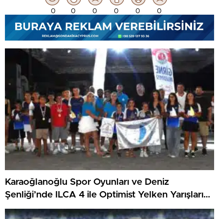
0
0
0
0
0
0
Karaoğlanoğlu Spor Oyunları ve Deniz
Şenliği’nde ILCA 4 ile Optimist Yelken Yarışları
Tamamlandı