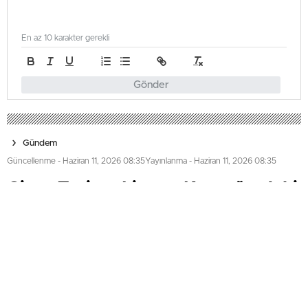
En az 10 karakter gerekli
Gönder
Gündem
Güncellenme - Haziran 11, 2026 08:35
Yayınlanma - Haziran 11, 2026 08:35
Girne Turizm Limanı Kavşağındaki
Işıklar Arızalandı
Girne Turizm Liman kavşağındaki trafik ışıkları arızası
nedeniyle devre dışı kaldı. Polis, sürücülerin dikkatli ve
yavaş seyretmesini, geçici düzenlemelere uyulmasını ve
trafik ışıkları onarılana kadar trafik güvenliğinin
sağlanmasını istedi.