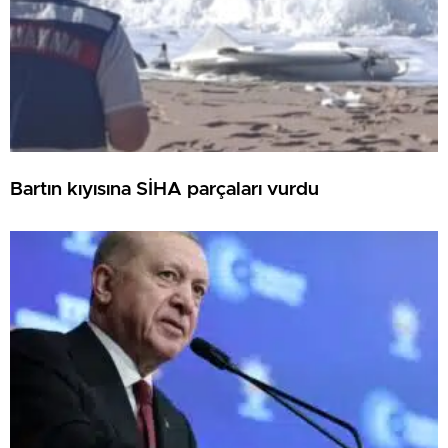
Bartın kıyısına SİHA parçaları vurdu