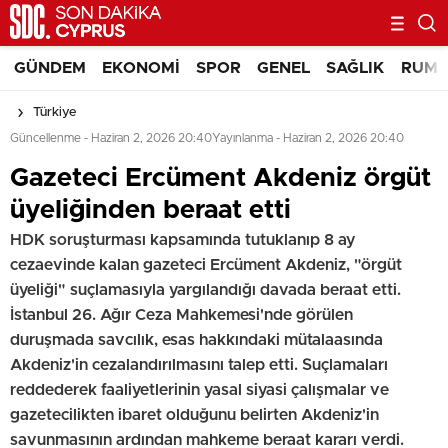
GÜNDEM
EKONOMI
SPOR
GENEL
SAĞLIK
RUM 
Türkiye
Güncellenme - Haziran 2, 2026 20:40
Yayınlanma - Haziran 2, 2026 20:40
Gazeteci Ercüment Akdeniz örgüt
üyeliğinden beraat etti
HDK soruşturması kapsamında tutuklanıp 8 ay
cezaevinde kalan gazeteci Ercüment Akdeniz, "örgüt
üyeliği" suçlamasıyla yargılandığı davada beraat etti.
İstanbul 26. Ağır Ceza Mahkemesi'nde görülen
duruşmada savcılık, esas hakkındaki mütalaasında
Akdeniz'in cezalandırılmasını talep etti. Suçlamaları
reddederek faaliyetlerinin yasal siyasi çalışmalar ve
gazetecilikten ibaret olduğunu belirten Akdeniz'in
savunmasının ardından mahkeme beraat kararı verdi.