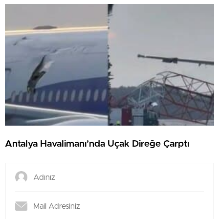
Antalya Havalimanı’nda Uçak Direğe Çarptı