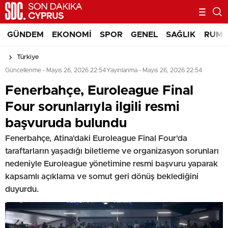
GÜNDEM
EKONOMI
SPOR
GENEL
SAĞLIK
RUM 
Türkiye
Güncellenme - Mayıs 26, 2026 22:54
Yayınlanma - Mayıs 26, 2026 22:54
Fenerbahçe, Euroleague Final
Four sorunlarıyla ilgili resmi
başvuruda bulundu
Fenerbahçe, Atina'daki Euroleague Final Four'da
taraftarların yaşadığı biletleme ve organizasyon sorunları
nedeniyle Euroleague yönetimine resmi başvuru yaparak
kapsamlı açıklama ve somut geri dönüş beklediğini
duyurdu.