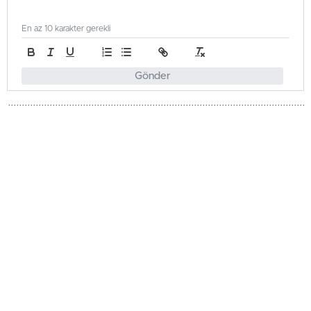
En az 10 karakter gerekli
Gönder
Türkiye
Güncellenme - Mayıs 26, 2026 21:41
Yayınlanma - Mayıs 26, 2026 21:41
Taksim’de Bayram Öncesi
Güvenlik Önlemleri Artırıldı
İstanbul'da Kurban Bayramı öncesi 39 ilçede helikopter
destekli 'Huzur İstanbul' asayiş uygulaması yapıldı. Polis
ekipleri Taksim'de sıkı denetim gerçekleştirdi.