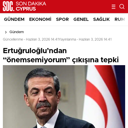
GÜNDEM
EKONOMI
SPOR
GENEL
SAĞLIK
RUM 
Gündem
Güncellenme - Haziran 3, 2026 14:41
Yayınlanma - Haziran 3, 2026 14:41
Ertuğruloğlu’ndan
“önemsemiyorum” çıkışına tepki