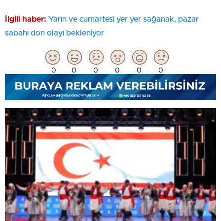
İlgili haber:
Yarın ve cumartesi yer yer sağanak, pazar
sabahı don olayı bekleniyor
0
0
0
0
0
0