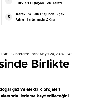
4
Türkleri Dışlayan Tek Taraflı
Girişimlere İzin Vermeyecek
Karakum Halk Plajı’nda Bıçaklı
5
Çıkan Tartışmada 2 Kişi
Tutuklandı
 11:46
- Güncelleme Tarihi: Mayıs 20, 2026 11:46
inde Birlikte
oğal gaz ve elektrik projeleri
pı alanında ilerleme kaydedileceğini