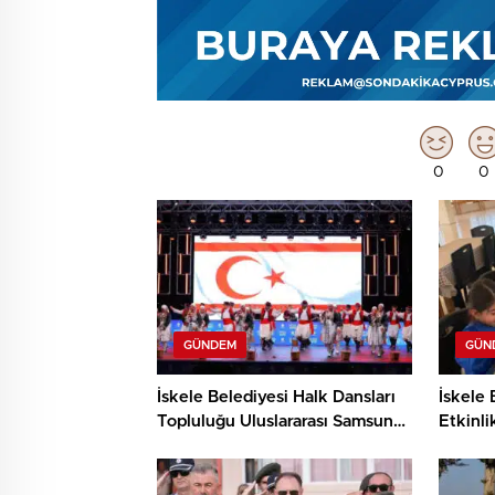
0
0
GÜNDEM
GÜN
İskele Belediyesi Halk Dansları
İskele 
Topluluğu Uluslararası Samsun
Etkinli
Halk Oyunları Festivali’nde
ve Den
KKTC’yi Gururla Temsil Ediyor
Çocukl