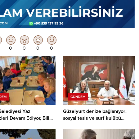
0
0
0
0
DEM
GÜNDEM
Belediyesi Yaz
Güzelyurt denize bağlanıyor:
kleri Devam Ediyor, Bilim
sosyal tesis ve surf kulübü
ey Atölyesinde Meraklı
projelerinin sözleşmeleri
ar Öne Çıktı
imzalandı