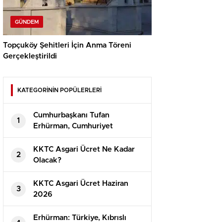
GÜNDEM
Topçuköy Şehitleri İçin Anma Töreni
Gerçekleştirildi
KATEGORİNİN POPÜLERLERİ
Cumhurbaşkanı Tufan
1
Erhürman, Cumhuriyet
Güvenlik Kurulu’nu Topladı
KKTC Asgari Ücret Ne Kadar
2
Olacak?
⁠KKTC Asgari Ücret Haziran
3
2026
Erhürman: Türkiye, Kıbrıslı