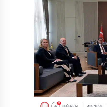
0
BEĞENDİM
ABONE OL