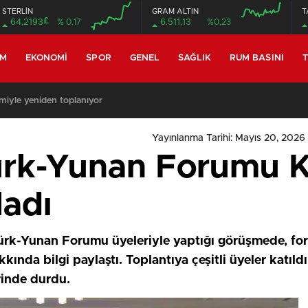
STERLİN
GRAM ALTIN
T
£
64,2193
% 0.17
6.511,13
%0,23
EM
EKONOMI
SPOR
GENEL
SAĞLIK
RUM BASINI
T
miyle yeniden toplanıyor
Yayınlanma Tarihi: Mayıs 20, 2026 
rk-Yunan Forumu Kı
ladı
k-Yunan Forumu üyeleriyle yaptığı görüşmede, foru
kkında bilgi paylaştı. Toplantıya çeşitli üyeler katıld
rinde durdu.