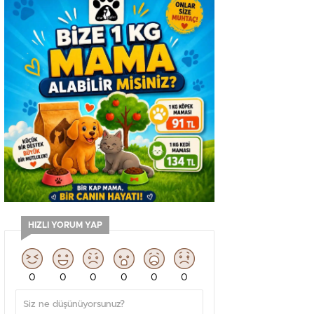
HIZLI YORUM YAP
0
0
0
0
0
0