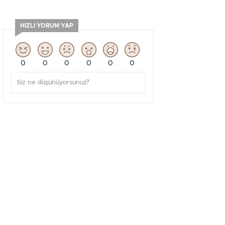
HIZLI YORUM YAP
0
0
0
0
0
0
GÜNDEM
İskele Belediyesi Halk Dansları Topluluğu
Uluslararası Samsun Halk Oyunları
Festivali’nde KKTC’yi Gururla Temsil