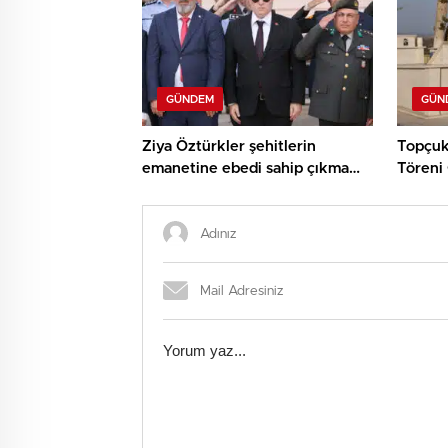
GÜNDEM
GÜN
Ziya Öztürkler şehitlerin
Topçuk
emanetine ebedi sahip çıkma
Töreni 
sözü verdi