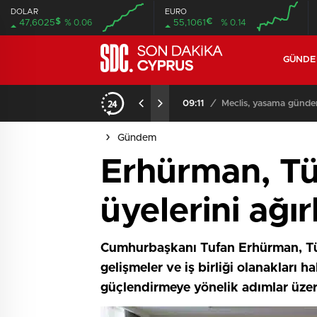
DOLAR
EURO
$
€
47,6025
% 0.06
55,1061
% 0.14
GÜND
iyor
09:11
/
Meclis, yasama günde
Gündem
Erhürman, Tü
üyelerini ağır
Cumhurbaşkanı Tufan Erhürman, Tür
gelişmeler ve iş birliği olanakları ha
güçlendirmeye yönelik adımlar üze