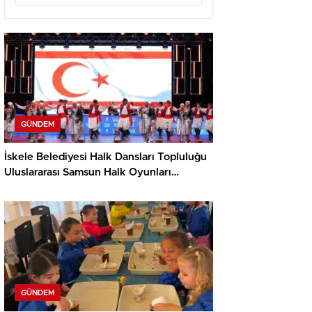
GÜNDEM
İskele Belediyesi Halk Dansları Topluluğu
Uluslararası Samsun Halk Oyunları
Festivali’nde KKTC’yi Gururla Temsil
Ediyor
GÜNDEM