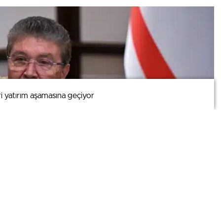
i yatırım aşamasına geçiyor
i yatırım aşamasına geçiyor