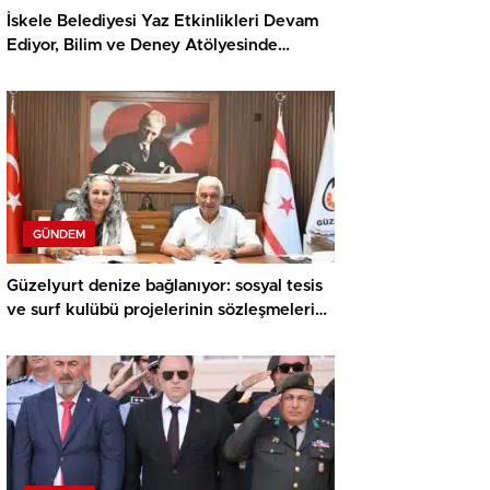
İskele Belediyesi Yaz Etkinlikleri Devam
Ediyor, Bilim ve Deney Atölyesinde
Meraklı Çocuklar Öne Çıktı
GÜNDEM
Güzelyurt denize bağlanıyor: sosyal tesis
ve surf kulübü projelerinin sözleşmeleri
imzalandı