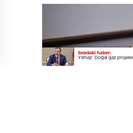
Sıradaki haber:
Sıradaki haber:
Yılmaz: Doğal gaz projeler
Yılmaz: Doğal gaz projeler