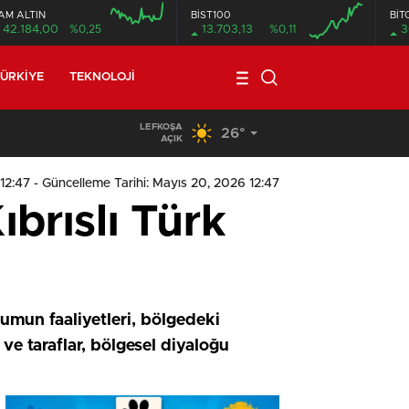
AM ALTIN
BİST100
BİT
42.184,00
%0,25
13.703,13
%0,11
3
ÜRKIYE
TEKNOLOJI
LEFKOŞA
26°
19:29
/
Seyir Halindeki Araç Alev Aldı, Korku Dolu Anlar
AÇIK
12:47
- Güncelleme Tarihi: Mayıs 20, 2026 12:47
brıslı Türk
mun faaliyetleri, bölgedeki
ı ve taraflar, bölgesel diyaloğu