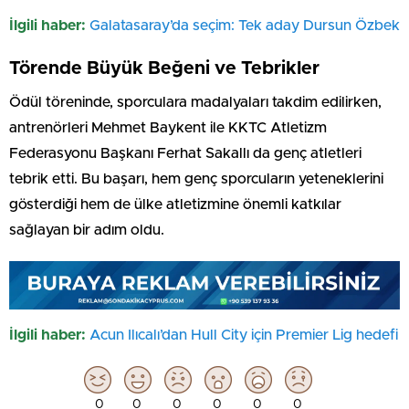
İlgili haber:
Galatasaray’da seçim: Tek aday Dursun Özbek
Törende Büyük Beğeni ve Tebrikler
Ödül töreninde, sporculara madalyaları takdim edilirken,
antrenörleri Mehmet Baykent ile KKTC Atletizm
Federasyonu Başkanı Ferhat Sakallı da genç atletleri
tebrik etti. Bu başarı, hem genç sporcuların yeteneklerini
gösterdiği hem de ülke atletizmine önemli katkılar
sağlayan bir adım oldu.
İlgili haber:
Acun Ilıcalı’dan Hull City için Premier Lig hedefi
0
0
0
0
0
0