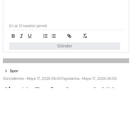
En az 10 karakter gerekli
Gönder
Spor
Güncellenme - Mayıs 17, 2026 06:00
Yayınlanma - Mayıs 17, 2026 06:00
Girne’de Tarafsız Sonuç: 0-0’lık
Beraberlik
Girne'deki Mete Adanır Stadı'nda oynanan AKSA Birinci
Lig Play-Off ilk maçında Lapta ve Düzkaya takımları
golsüz berabere kaldı. Maç sonunda Lapta 28, Düzkaya
ise 26 puanda bulunuyor; ikinci karşılaşmalar öncesi yarış