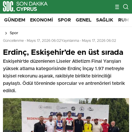
GÜNDEM
EKONOMI
SPOR
GENEL
SAĞLIK
RUM 
Spor
Güncellenme - Mayıs 17, 2026 06:02
Yayınlanma - Mayıs 17, 2026 06:02
Erdinç, Eskişehir’de en üst sırada
Eskişehir’de düzenlenen Liseler Atletizm Final Yarışları
yüksek atlama kategorisinde Erdinç İnçay 1.97 metreyle
kişisel rekorunu aşarak, rakibiyle birlikte birinciliği
paylaştı. Ödül töreninde sporcular ve antrenörleri tebrik
edildi.