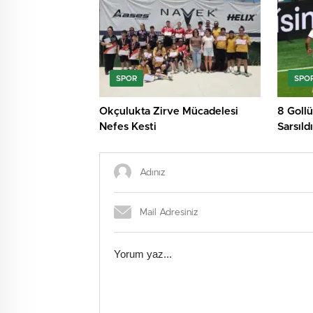
SPOR
SPO
Okçulukta Zirve Mücadelesi
8 Gollü
Nefes Kesti
Sarsıldı