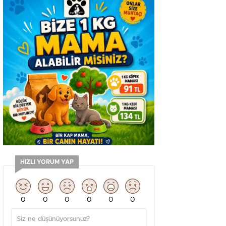
HIZLI YORUM YAP
0
0
0
0
0
0