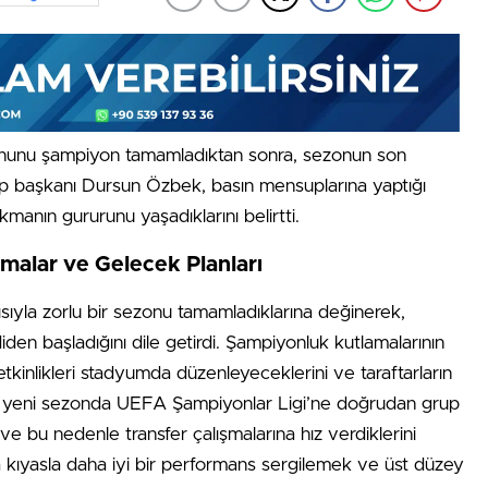
nunu şampiyon tamamladıktan sonra, sezonun son
lüp başkanı Dursun Özbek, basın mensuplarına yaptığı
manın gururunu yaşadıklarını belirtti.
malar ve Gelecek Planları
sıyla zorlu bir sezonu tamamladıklarına değinerek,
en başladığını dile getirdi. Şampiyonluk kutlamalarının
kinlikleri stadyumda düzenleyeceklerini ve taraftarların
ıca, yeni sezonda UEFA Şampiyonlar Ligi’ne doğrudan grup
ve bu nedenle transfer çalışmalarına hız verdiklerini
ara kıyasla daha iyi bir performans sergilemek ve üst düzey