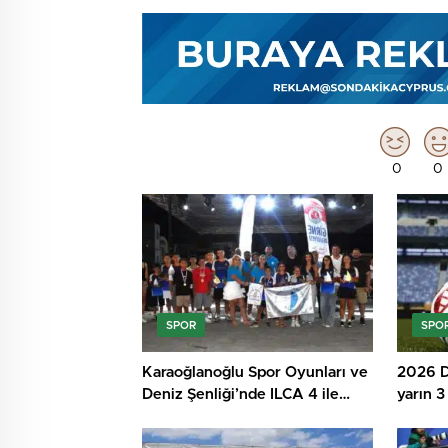
0
0
SPOR
SPO
Karaoğlanoğlu Spor Oyunları ve
2026 D
Deniz Şenliği’nde ILCA 4 ile
yarın 3
Optimist Yelken Yarışları
Tamamlandı