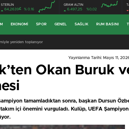
STERLİN
GRAM ALTIN
T
£
64,2639
% 0.16
6.497,25
%0,02
EM
EKONOMI
SPOR
GENEL
SAĞLIK
RUM BASINI
T
miyle yeniden toplanıyor
Yayınlanma Tarihi: Mayıs 11, 202
’ten Okan Buruk ve
esi
şampiyon tamamladıktan sonra, başkan Dursun Özbe
 takım içi önemini vurguladı. Kulüp, UEFA Şampiyonl
üyor.