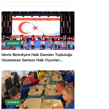
GÜNDEM
İskele Belediyesi Halk Dansları Topluluğu
Uluslararası Samsun Halk Oyunları
Festivali’nde KKTC’yi Gururla Temsil
Ediyor
GÜNDEM