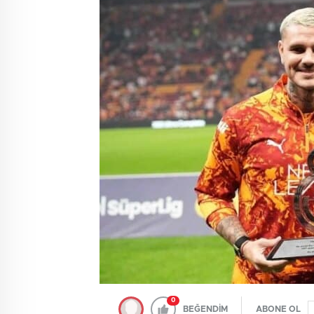
0
BEĞENDİM
ABONE OL