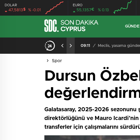
DOLAR
EURO
$
€
47,5813
% -0.01
55,1357
% 0.13
GÜND
iyor
09:11
/
Meclis, yasama günde
Spor
Dursun Özbek
değerlendirm
Galatasaray, 2025-2026 sezonunu 
direktörlüğünü ve Mauro Icardi’nin
transferler için çalışmalarını sürdür