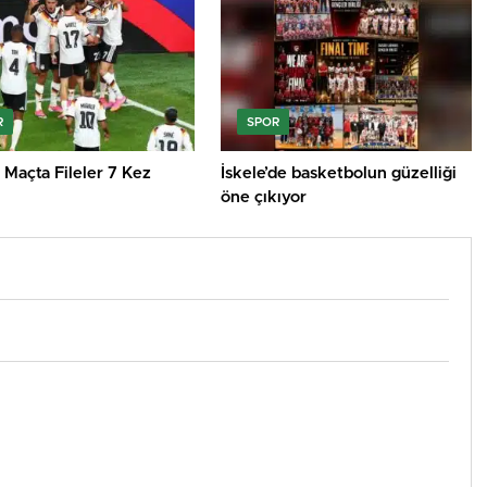
R
SPOR
 Maçta Fileler 7 Kez
İskele’de basketbolun güzelliği
öne çıkıyor