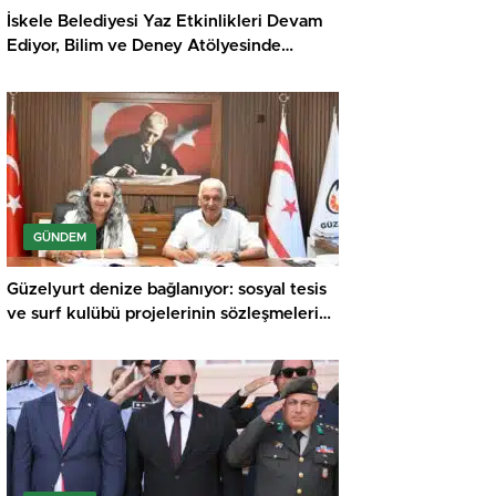
İskele Belediyesi Yaz Etkinlikleri Devam
Ediyor, Bilim ve Deney Atölyesinde
Meraklı Çocuklar Öne Çıktı
GÜNDEM
Güzelyurt denize bağlanıyor: sosyal tesis
ve surf kulübü projelerinin sözleşmeleri
imzalandı