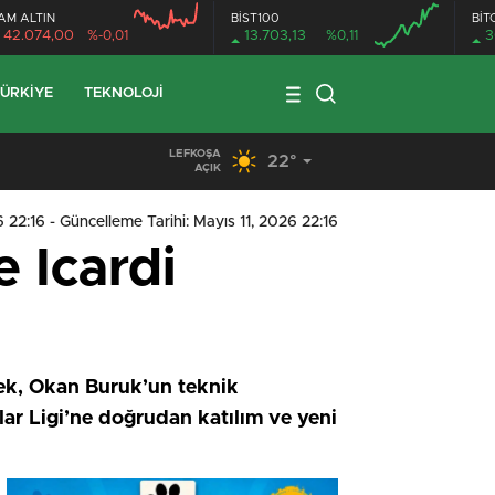
AM ALTIN
BİST100
BİT
42.074,00
%-0,01
13.703,13
%0,11
3
ÜRKIYE
TEKNOLOJI
LEFKOŞA
22°
19:29
/
Seyir Halindeki Araç Alev Aldı, Korku Dolu Anlar
AÇIK
6 22:16
- Güncelleme Tarihi: Mayıs 11, 2026 22:16
 Icardi
k, Okan Buruk’un teknik
ar Ligi’ne doğrudan katılım ve yeni