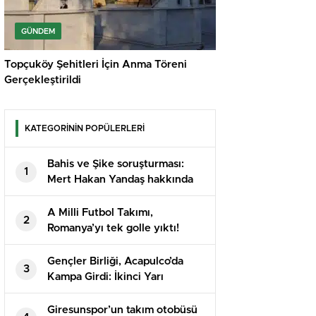
GÜNDEM
Topçuköy Şehitleri İçin Anma Töreni
Gerçekleştirildi
KATEGORİNİN POPÜLERLERİ
Bahis ve Şike soruşturması:
1
Mert Hakan Yandaş hakkında
karar!
A Milli Futbol Takımı,
2
Romanya’yı tek golle yıktı!
Gençler Birliği, Acapulco’da
3
Kampa Girdi: İkinci Yarı
Hazırlıkları Başladı
Giresunspor’un takım otobüsü