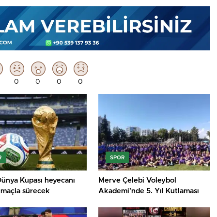
0
0
0
0
R
SPOR
ünya Kupası heyecanı
Merve Çelebi Voleybol
 maçla sürecek
Akademi’nde 5. Yıl Kutlaması