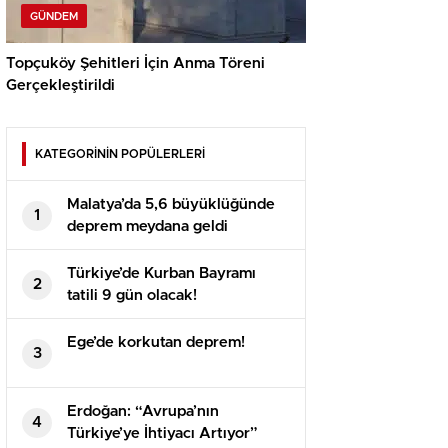
GÜNDEM
Topçuköy Şehitleri İçin Anma Töreni
Gerçekleştirildi
KATEGORİNİN POPÜLERLERİ
Malatya’da 5,6 büyüklüğünde
1
deprem meydana geldi
Türkiye’de Kurban Bayramı
2
tatili 9 gün olacak!
Ege’de korkutan deprem!
3
Erdoğan: “Avrupa’nın
4
Türkiye’ye İhtiyacı Artıyor”