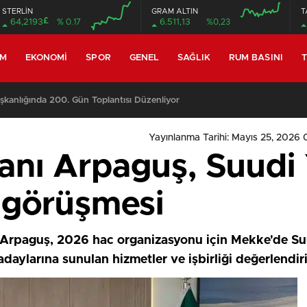
STERLİN
GRAM ALTIN
T
£
64,2193
% 0.17
6.511,13
%0,23
EM
EKONOMI
SPOR
GENEL
SAĞLIK
RUM BASINI
T
miyle yeniden toplanıyor
Yayınlanma Tarihi: Mayıs 25, 2026 
nı Arpaguş, Suudi Y
 görüşmesi
afi Arpaguş, 2026 hac organizasyonu için Mekke'de 
adaylarına sunulan hizmetler ve işbirliği değerlendiri