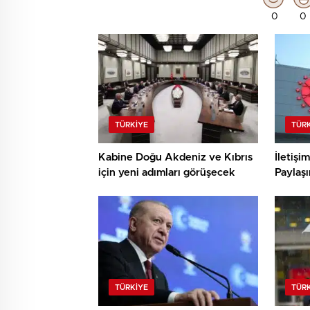
0
0
TÜRKIYE
TÜR
Kabine Doğu Akdeniz ve Kıbrıs
İletişi
için yeni adımları görüşecek
Paylaşı
TÜRKIYE
TÜR