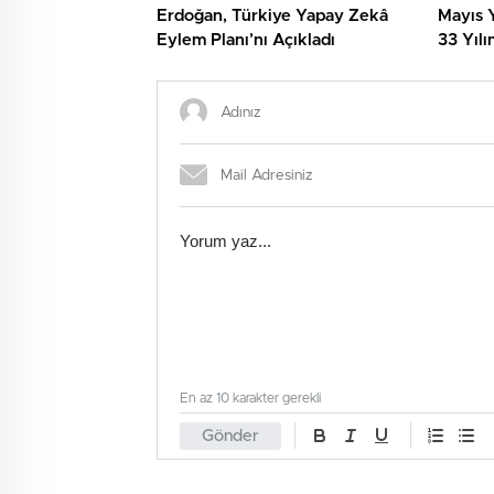
Erdoğan, Türkiye Yapay Zekâ
Mayıs Y
Eylem Planı’nı Açıkladı
33 Yılı
En az 10 karakter gerekli
Gönder