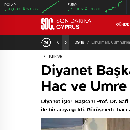
DOLAR
EURO
$
€
47,6025
% 0.06
55,1061
% 0.14
GÜND
iyor
09:11
/
Meclis, yasama günde
Türkiye
Diyanet Başka
Hac ve Umre
Diyanet İşleri Başkanı Prof. Dr. S
ile bir araya geldi. Görüşmede hacı 