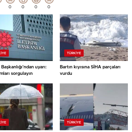
0
0
0
0
KIYE
TÜRKIYE
m Başkanlığı’ndan uyarı:
Bartın kıyısına SİHA parçaları
mları sorgulayın
vurdu
KIYE
TÜRKIYE