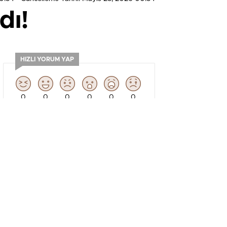
dı!
HIZLI YORUM YAP
0
0
0
0
0
0
GÜNDEM