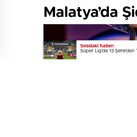
Malatya’da Şi
Sıradaki haber:
Sıradaki haber:
Süper Lig’de 13 Şehirden 
Süper Lig’de 13 Şehirden 