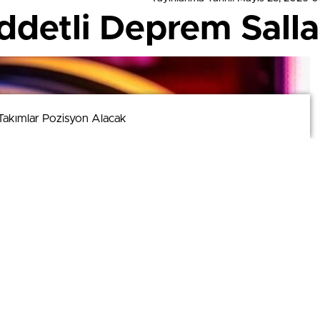
ddetli Deprem Salla
Takımlar Pozisyon Alacak
Takımlar Pozisyon Alacak