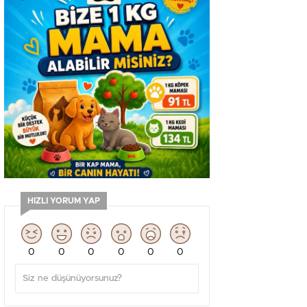
HIZLI YORUM YAP
0
0
0
0
0
0