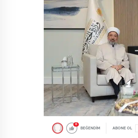
0
BEĞENDİM
ABONE OL