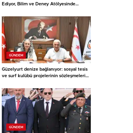
Ediyor, Bilim ve Deney Atölyesinde
Meraklı Çocuklar Öne Çıktı
GÜNDEM
Güzelyurt denize bağlanıyor: sosyal tesis
ve surf kulübü projelerinin sözleşmeleri
imzalandı
GÜNDEM