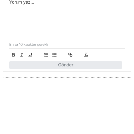
En az 10 karakter gerekli
Gönder
Gündem
Güncellenme - Haziran 2, 2026 15:31
Yayınlanma - Haziran 2, 2026 15:31
Beş Yeni Savcı Yardımcısı Göreve
Atandı
Yüksek Savcılar Kurulu, bugün yaptığı toplantıda beş yeni