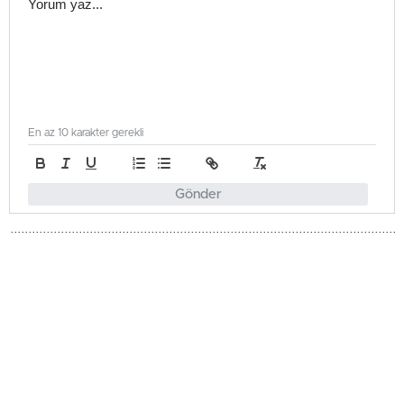
En az 10 karakter gerekli
Gönder
Gündem
Güncellenme - Mayıs 25, 2026 17:34
Yayınlanma - Mayıs 25, 2026 17:34
Bayram Tatili İçin Biletler Hızla
Satıldı!