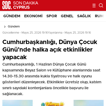
GÜNDEM
EKONOMI
SPOR
GENEL
SAĞLIK
RUM 
Gündem
Güncellenme - Mayıs 25, 2026 19:16
Yayınlanma - Mayıs 25, 2026 19:16
Cumhurbaşkanlığı, Dünya Çocuk
Günü’nde halka açık etkinlikler
yapacak
Cumhurbaşkanlığı, 1 Haziran Dünya Çocuk Günü
kapsamında Beyaz Salon ve Kütüphane alanlarında saat
14.30-15.30 arasında kukla tiyatrosu ve halk oyunu
gösterileri düzenleyecek. Etkinlikler ücretsiz olup, katılım
sınırlı sayıdaki kontenjanlara öncelikle başvuru ile
sağlanacak.