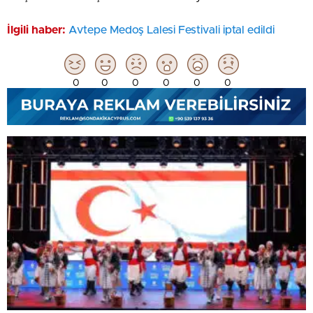
İlgili haber:
Avtepe Medoş Lalesi Festivali iptal edildi
0
0
0
0
0
0