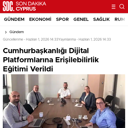
GÜNDEM
EKONOMI
SPOR
GENEL
SAĞLIK
RUM 
Gündem
Güncellenme - Haziran 1, 2026 14:33
Yayınlanma - Haziran 1, 2026 14:33
Cumhurbaşkanlığı Dijital
Platformlarına Erişilebilirlik
Eğitimi Verildi