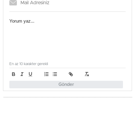
En az 10 karakter gerekli
Gönder
Gündem
Güncellenme - Haziran 1, 2026 14:32
Yayınlanma - Haziran 1, 2026 14:32
Kültür Dairesi, Dünya Çocuk