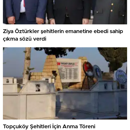
Ziya Öztürkler şehitlerin emanetine ebedi sahip
çıkma sözü verdi
Topçuköy Şehitleri İçin Anma Töreni