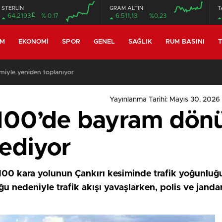
STERLİN
GRAM ALTIN
T
£
64,2193
% 0.17
6.511,13
%0,23
EM
EKONOMI
SPOR
GENEL
SAĞLIK
RUM BASINI
T
miyle yeniden toplanıyor
Yayınlanma Tarihi: Mayıs 30, 2026 
-100’de bayram dön
 ediyor
100 kara yolunun Çankırı kesiminde trafik yoğunluğ
u nedeniyle trafik akışı yavaşlarken, polis ve jandar