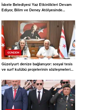
İskele Belediyesi Yaz Etkinlikleri Devam
Ediyor, Bilim ve Deney Atölyesinde
Meraklı Çocuklar Öne Çıktı
GÜNDEM
Güzelyurt denize bağlanıyor: sosyal tesis
ve surf kulübü projelerinin sözleşmeleri
imzalandı