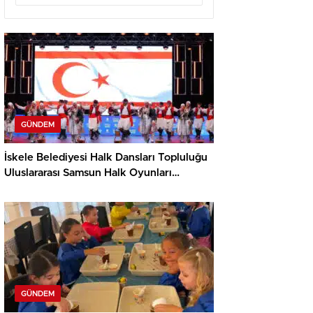
GÜNDEM
İskele Belediyesi Halk Dansları Topluluğu
Uluslararası Samsun Halk Oyunları
Festivali’nde KKTC’yi Gururla Temsil
Ediyor
GÜNDEM