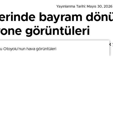
Yayınlanma Tarihi: Mayıs 30, 2026
lerinde bayram dön
one görüntüleri
yramı'nın son gününde Çamlıca gişelerinde trafik 
u Otoyolu’nun hava görüntüleri
u Otoyolu’nun hava görüntüleri