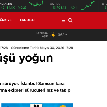
AM ALTIN
BİST100
BİT
42.184,00
%0,25
13.703,13
%0,11
3
ÜRKIYE
TEKNOLOJI
LEFKOŞA
36°
19:29
/
Seyir Halindeki Araç Alev Aldı, Korku Dolu Anlar
AÇIK
17:28
- Güncelleme Tarihi: Mayıs 30, 2026 17:28
üşü yoğun
u sürüyor. İstanbul-Samsun kara
ma ekipleri sürücüleri hız ve takip