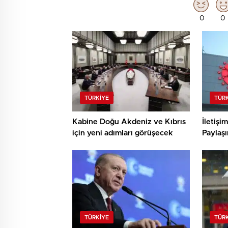
0
0
TÜRKIYE
TÜR
Kabine Doğu Akdeniz ve Kıbrıs
İletişi
için yeni adımları görüşecek
Paylaşı
TÜRKIYE
TÜR