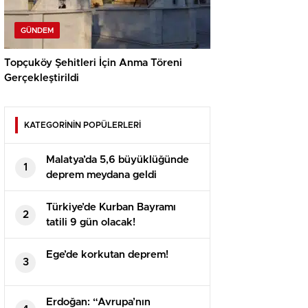
GÜNDEM
Topçuköy Şehitleri İçin Anma Töreni
Gerçekleştirildi
KATEGORİNİN POPÜLERLERİ
Malatya’da 5,6 büyüklüğünde
1
deprem meydana geldi
Türkiye’de Kurban Bayramı
2
tatili 9 gün olacak!
Ege’de korkutan deprem!
3
Erdoğan: “Avrupa’nın