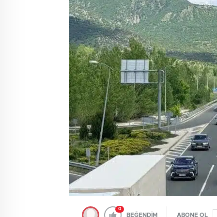
0
BEĞENDİM
ABONE OL