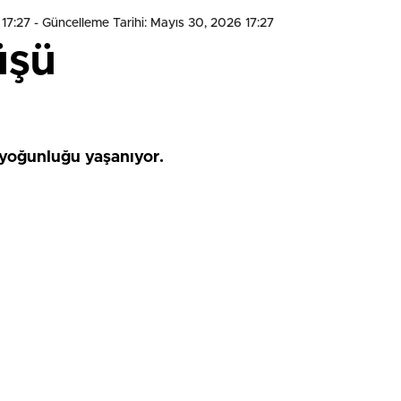
 17:27
- Güncelleme Tarihi: Mayıs 30, 2026 17:27
üşü
yoğunluğu yaşanıyor.
HIZLI YORUM YAP
0
0
0
0
0
0