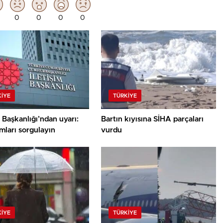
0
0
0
0
KIYE
TÜRKIYE
m Başkanlığı’ndan uyarı:
Bartın kıyısına SİHA parçaları
mları sorgulayın
vurdu
KIYE
TÜRKIYE