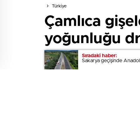
Türkiye
Çamlıca gişe
yoğunluğu dr
Mert ORDU / İSTANBUL, -KURBAN Ba
Sıradaki haber:
Sıradaki haber:
Sakarya geçişinde Anadol
Sakarya geçişinde Anadol