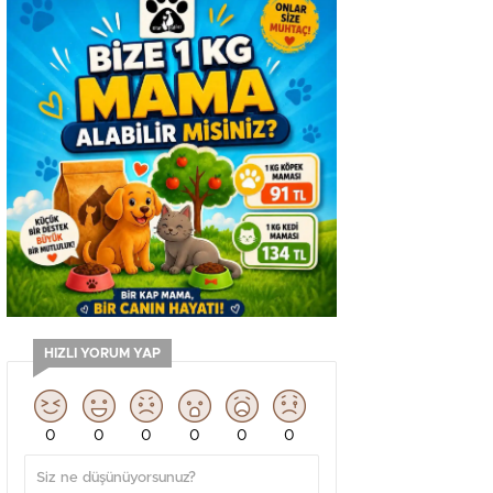
HIZLI YORUM YAP
0
0
0
0
0
0