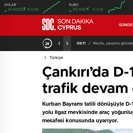
DOLAR
EURO
$
€
47,6025
% 0.06
55,1061
% 0.14
GÜND
iyor
09:11
/
Meclis, yasama günde
Türkiye
Çankırı’da D
trafik devam
Kurban Bayramı tatili dönüşüyle D-
yolu Ilgaz mevkisinde araç yoğunluğ
mesafesi konusunda uyarıyor.