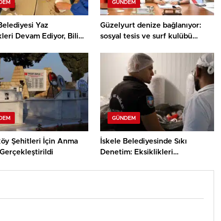
DEM
GÜNDEM
Belediyesi Yaz
Güzelyurt denize bağlanıyor:
kleri Devam Ediyor, Bilim
sosyal tesis ve surf kulübü
ey Atölyesinde Meraklı
projelerinin sözleşmeleri
ar Öne Çıktı
imzalandı
DEM
GÜNDEM
öy Şehitleri İçin Anma
İskele Belediyesinde Sıkı
Gerçekleştirildi
Denetim: Eksiklikleri
Gidermeyen İşletmelere Ceza