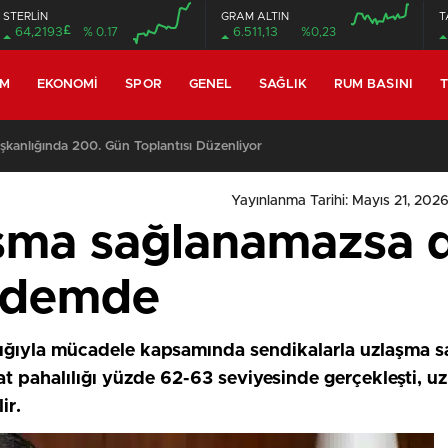
STERLİN
GRAM ALTIN
T
£
64,2193
% 0.17
6.511,13
%0,23
EM
EKONOMI
SPOR
GENEL
SAĞLIK
RUM BASINI
T
miyle yeniden toplanıyor
Yayınlanma Tarihi: Mayıs 21, 2026
şma sağlanamazsa d
ndemde
ılığıyla mücadele kapsamında sendikalarla uzlaşma 
ayat pahalılığı yüzde 62-63 seviyesinde gerçekleşti
ir.