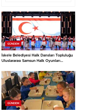
GÜNDEM
İskele Belediyesi Halk Dansları Topluluğu
Uluslararası Samsun Halk Oyunları
Festivali’nde KKTC’yi Gururla Temsil
Ediyor
GÜNDEM