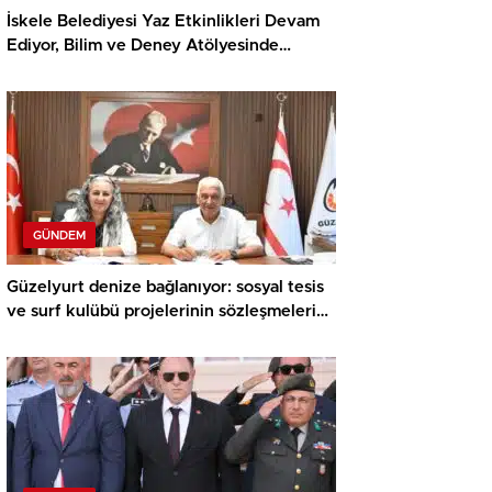
İskele Belediyesi Yaz Etkinlikleri Devam
Ediyor, Bilim ve Deney Atölyesinde
Meraklı Çocuklar Öne Çıktı
GÜNDEM
Güzelyurt denize bağlanıyor: sosyal tesis
ve surf kulübü projelerinin sözleşmeleri
imzalandı