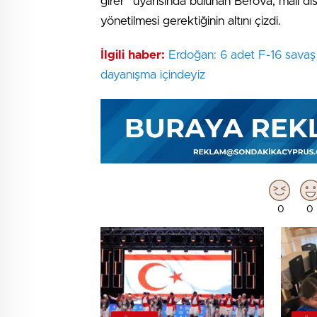
girer” uyarısında bulunan Berova, mali disip
yönetilmesi gerektiğinin altını çizdi.
İlgili haber:
Erdoğan: 6 adet F-16 savaş 
dayanışma içindeyiz
0
0