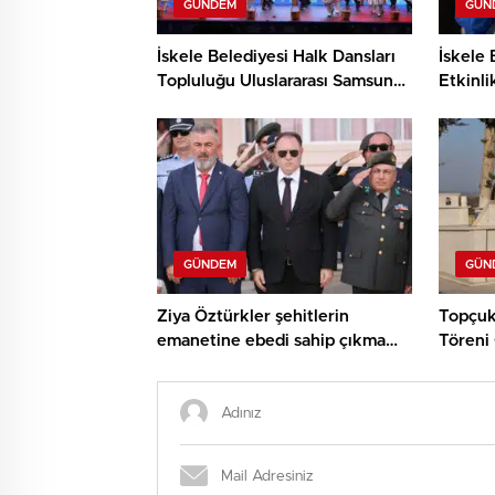
GÜNDEM
GÜN
İskele Belediyesi Halk Dansları
İskele 
Topluluğu Uluslararası Samsun
Etkinli
Halk Oyunları Festivali’nde
ve Den
KKTC’yi Gururla Temsil Ediyor
Çocukl
GÜNDEM
GÜN
Ziya Öztürkler şehitlerin
Topçuk
emanetine ebedi sahip çıkma
Töreni 
sözü verdi