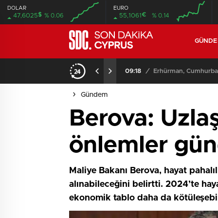
DOLAR
EURO
$
€
47,6025
% 0.06
55,1061
% 0.14
GÜND
iyor
09:11
/
Meclis, yasama günde
Gündem
Berova: Uzla
önlemler gü
Maliye Bakanı Berova, hayat pahal
alınabileceğini belirtti. 2024’te h
ekonomik tablo daha da kötüleşebil