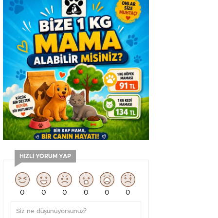
HIZLI YORUM YAP
0
0
0
0
0
0