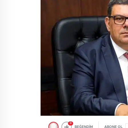
0
BEĞENDİM
ABONE OL