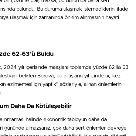
da bir çözüme ulaşılmazsa, bu durumda daha sert
rısında bulundu. Bu duruma ulaşmak istemediklerini ifade
pıya ulaşmak için zamanında önlem alınmasının hayati
üzde 62-63’ü Buldu
k, 2024 yılı içerisinde maaşlara toplamda yüzde 62 ila 63
eştiğini belirten Berova, bu artışların yıl içinde üç kez
kın ezilmemesi için yaptık” sözleriyle, alınan önlemlerin
.
um Daha Da Kötüleşebilir
 alınmaması halinde ekonomik tabloyun daha da
leri gününde almazsanız, çok daha sert önlemler devreye