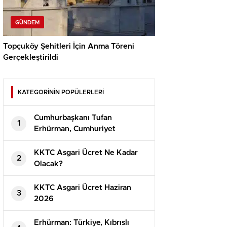
GÜNDEM
Topçuköy Şehitleri İçin Anma Töreni
Gerçekleştirildi
KATEGORİNİN POPÜLERLERİ
Cumhurbaşkanı Tufan
1
Erhürman, Cumhuriyet
Güvenlik Kurulu’nu Topladı
KKTC Asgari Ücret Ne Kadar
2
Olacak?
⁠KKTC Asgari Ücret Haziran
3
2026
Erhürman: Türkiye, Kıbrıslı