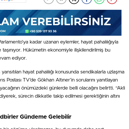
rlamento’ya kadar uzanan eylemler, hayat pahalılığıyla
ınıyor. Hükümetin ekonomiyle ilişkilendirilmiş bu
evam ediyor.
ansıtılan hayat pahalılığı konusunda sendikalarla uzlaşma
brıs Postası TV’de Gökhan Altıner’in sorularını yanıtlayan
cağının önümüzdeki günlerde belli olacağını belirtti. “Akli
yerek, sürecin dikkatle takip edilmesi gerektiğinin altını
dbirler Gündeme Gelebilir