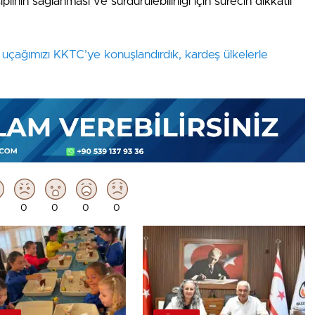
linin sağlanması ve sürdürülebilirliği için sürecin dikkatli
uçağımızı KKTC’ye konuşlandırdık, kardeş ülkelerle
0
0
0
0