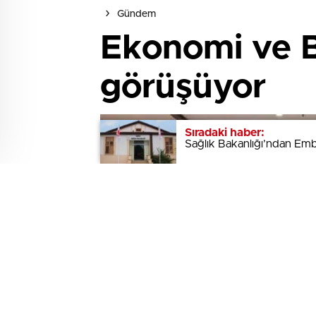
Gündem
Ekonomi ve Bü
görüşüyor
Sıradaki haber:
Sıradaki haber:
Sağlık Bakanlığı’ndan Embri
Sağlık Bakanlığı’ndan Embri