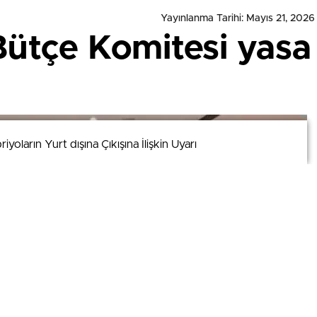
Yayınlanma Tarihi: Mayıs 21, 2026
tçe Komitesi yasa t
yoların Yurt dışına Çıkışına İlişkin Uyarı
yoların Yurt dışına Çıkışına İlişkin Uyarı