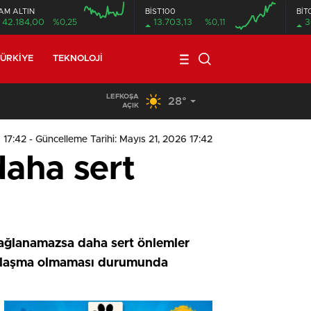
AM ALTIN
BİST100
BİT
42.184,00
%0,25
13.703,13
%0,11
3
ÜRKIYE
TEKNOLOJI
LEFKOŞA
28°
19:29
/
Seyir Halindeki Araç Alev Aldı, Korku Dolu Anlar
AÇIK
 17:42
- Güncelleme Tarihi: Mayıs 21, 2026 17:42
aha sert
sağlanamazsa daha sert önlemler
, uzlaşma olmaması durumunda