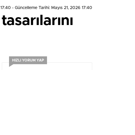
 17:40
- Güncelleme Tarihi: Mayıs 21, 2026 17:40
asarılarını
HIZLI YORUM YAP
0
0
0
0
0
0