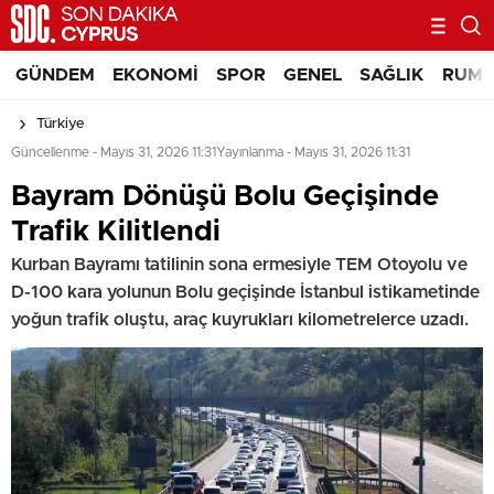
GÜNDEM
EKONOMI
SPOR
GENEL
SAĞLIK
RUM 
Türkiye
Güncellenme - Mayıs 31, 2026 11:31
Yayınlanma - Mayıs 31, 2026 11:31
Bayram Dönüşü Bolu Geçişinde
Trafik Kilitlendi
Kurban Bayramı tatilinin sona ermesiyle TEM Otoyolu ve
D-100 kara yolunun Bolu geçişinde İstanbul istikametinde
yoğun trafik oluştu, araç kuyrukları kilometrelerce uzadı.