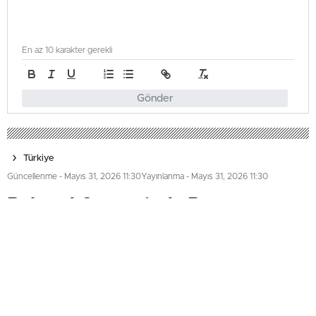
En az 10 karakter gerekli
Gönder
Türkiye
Güncellenme - Mayıs 31, 2026 11:30
Yayınlanma - Mayıs 31, 2026 11:30
Belgrad Ormanı’nda Bayram
Kalabalığı: Araçlar Durdu
9 günlük bayram tatilinin son günlerinde İstanbul'da
vatandaşlar Belgrad Ormanı'na akın etti. Dönüşte oluşan
yoğunluk nedeniyle saatlerce trafikte kalanlar kontak
kapatıp beklemek zorunda kaldı. Güvenlik eksikliği ve