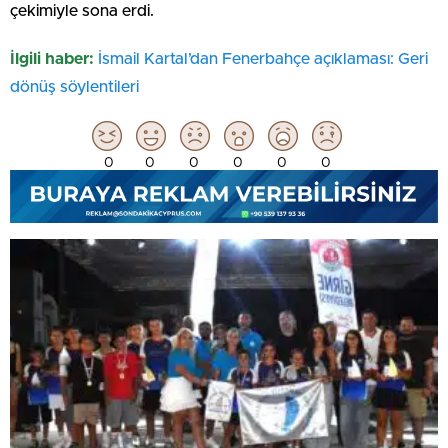
çekimiyle sona erdi.
İlgili haber:
İsmail Kartal’dan Fenerbahçe açıklaması: Geri
dönüş söylentileri
0
0
0
0
0
0