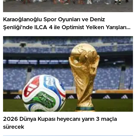
Karaoğlanoğlu Spor Oyunları ve Deniz
Şenliği’nde ILCA 4 ile Optimist Yelken Yarışları
Tamamlandı
2026 Dünya Kupası heyecanı yarın 3 maçla
sürecek