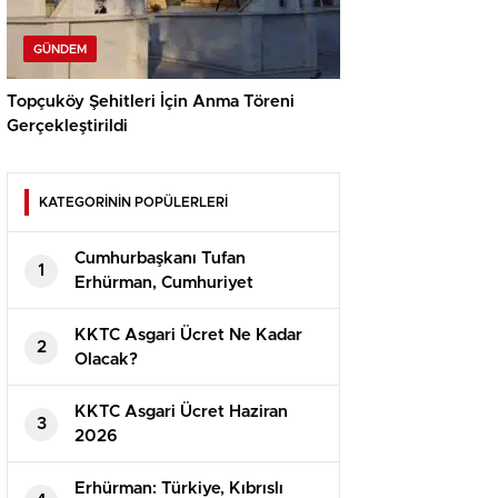
GÜNDEM
Topçuköy Şehitleri İçin Anma Töreni
Gerçekleştirildi
KATEGORİNİN POPÜLERLERİ
Cumhurbaşkanı Tufan
1
Erhürman, Cumhuriyet
Güvenlik Kurulu’nu Topladı
KKTC Asgari Ücret Ne Kadar
2
Olacak?
⁠KKTC Asgari Ücret Haziran
3
2026
Erhürman: Türkiye, Kıbrıslı