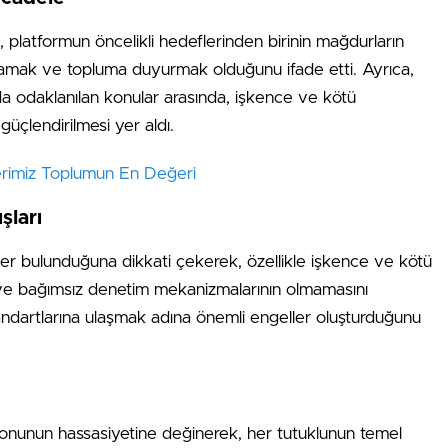
platformun öncelikli hedeflerinden birinin mağdurların
amak ve topluma duyurmak olduğunu ifade etti. Ayrıca,
nda odaklanılan konular arasında, işkence ve kötü
çlendirilmesi yer aldı.
erimiz Toplumun En Değeri
şları
ler bulunduğuna dikkati çekerek, özellikle işkence ve kötü
e bağımsız denetim mekanizmalarının olmamasını
tandartlarına ulaşmak adına önemli engeller oluşturduğunu
onunun hassasiyetine değinerek, her tutuklunun temel