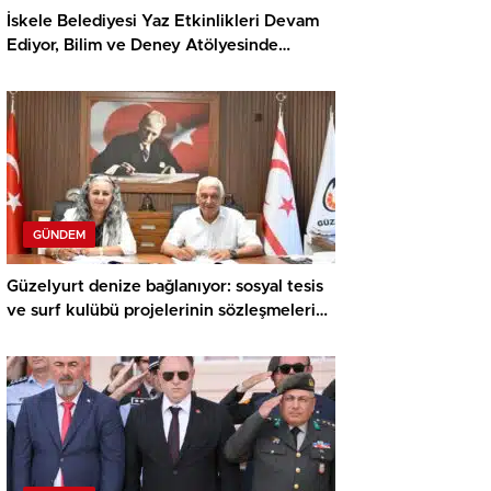
İskele Belediyesi Yaz Etkinlikleri Devam
Ediyor, Bilim ve Deney Atölyesinde
Meraklı Çocuklar Öne Çıktı
GÜNDEM
Güzelyurt denize bağlanıyor: sosyal tesis
ve surf kulübü projelerinin sözleşmeleri
imzalandı