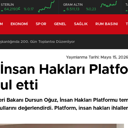
STERLİN
GRAM ALTIN
T
£
64,2193
% 0.17
6.511,13
%0,23
EM
EKONOMI
SPOR
GENEL
SAĞLIK
RUM BASINI
T
anlığında 200. Gün Toplantısı Düzenliyor
Yayınlanma Tarihi: Mayıs 15, 2026
İnsan Hakları Platf
ul etti
eri Bakanı Dursun Oğuz, İnsan Hakları Platformu tem
larını değerlendirdi. Platform, insan hakları ihlaller