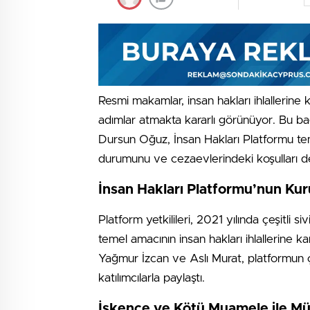
Resmi makamlar, insan hakları ihlallerine
adımlar atmakta kararlı görünüyor. Bu ba
Dursun Oğuz, İnsan Hakları Platformu tems
durumunu ve cezaevlerindeki koşulları det
İnsan Hakları Platformu’nun Kuru
Platform yetkilileri, 2021 yılında çeşitli 
temel amacının insan hakları ihlallerine 
Yağmur İzcan ve Aslı Murat, platformun çal
katılımcılarla paylaştı.
İşkence ve Kötü Muamele ile M