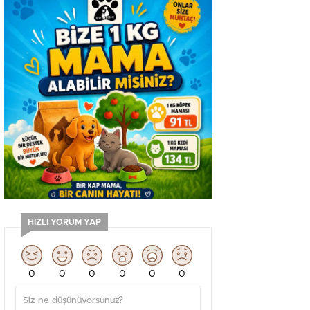
HIZLI YORUM YAP
0
0
0
0
0
0