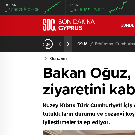
DOLAR
EURO
$
€
47,6025
% 0.06
55,1061
% 0.14
GÜND
09:18
/
Erhürman, Cumhurbaşk
Gündem
Bakan Oğuz, 
ziyaretini kab
Kuzey Kıbrıs Türk Cumhuriyeti İçişl
tutukluların durumu ve cezaevi koşul
iyileştirmeler talep ediyor.