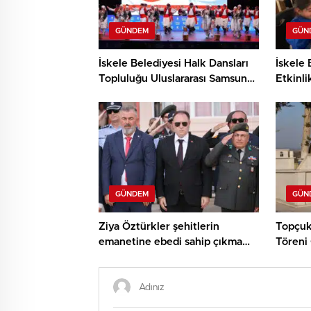
GÜNDEM
GÜN
İskele Belediyesi Halk Dansları
İskele 
Topluluğu Uluslararası Samsun
Etkinli
Halk Oyunları Festivali’nde
ve Den
KKTC’yi Gururla Temsil Ediyor
Çocukl
GÜNDEM
GÜN
Ziya Öztürkler şehitlerin
Topçuk
emanetine ebedi sahip çıkma
Töreni 
sözü verdi