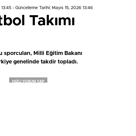
 13:45
- Güncelleme Tarihi: Mayıs 15, 2026 13:46
tbol Takımı
sporcuları, Milli Eğitim Bakanı
kiye genelinde takdir topladı.
HIZLI YORUM YAP
0
0
0
0
0
0