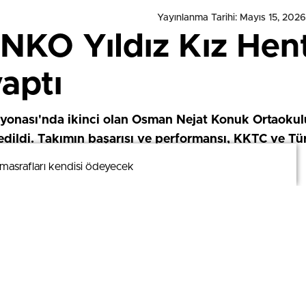
Yayınlanma Tarihi: Mayıs 15, 2026
NKO Yıldız Kız Hen
aptı
iyonası'nda ikinci olan Osman Nejat Konuk Ortaokulu 
dildi. Takımın başarısı ve performansı, KKTC ve Tür
m masrafları kendisi ödeyecek
m masrafları kendisi ödeyecek