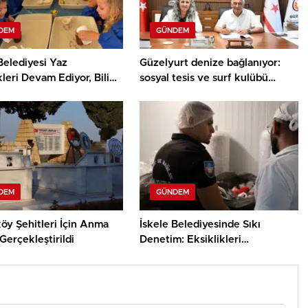
DEM
GÜNDEM
Belediyesi Yaz
Güzelyurt denize bağlanıyor:
kleri Devam Ediyor, Bilim
sosyal tesis ve surf kulübü
ey Atölyesinde Meraklı
projelerinin sözleşmeleri
ar Öne Çıktı
imzalandı
DEM
GÜNDEM
öy Şehitleri İçin Anma
İskele Belediyesinde Sıkı
Gerçekleştirildi
Denetim: Eksiklikleri
Gidermeyen İşletmelere Ceza