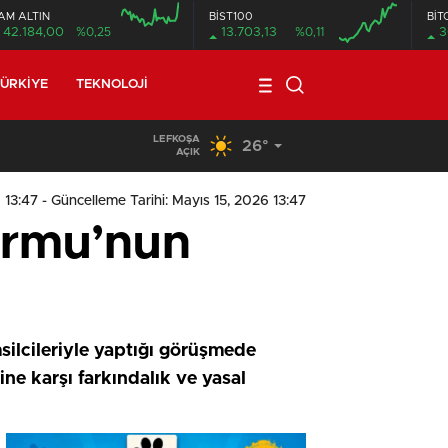
AM ALTIN
BİST100
BİT
42.184,00
%0,25
13.703,13
%0,11
3
ÜRKIYE
TEKNOLOJI
LEFKOŞA
26°
09:11
/
Meclis, yasama gündemiyle yeniden toplanıyor
AÇIK
 13:47
- Güncelleme Tarihi: Mayıs 15, 2026 13:47
ormu’nun
silcileriyle yaptığı görüşmede
ine karşı farkındalık ve yasal