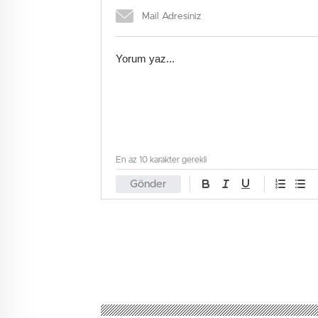
En az 10 karakter gerekli
Gönder