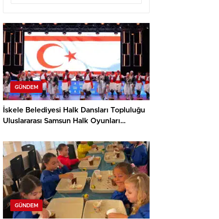
GÜNDEM
İskele Belediyesi Halk Dansları Topluluğu
Uluslararası Samsun Halk Oyunları
Festivali’nde KKTC’yi Gururla Temsil
Ediyor
GÜNDEM