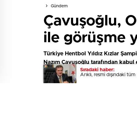
Gündem
Çavuşoğlu, O
ile görüşme y
Türkiye Hentbol Yıldız Kızlar Şamp
Nazım Çavuşoğlu tarafından kabul e
Sıradaki haber:
Sıradaki haber:
Arıklı, resmi dışındaki tü
Arıklı, resmi dışındaki tü