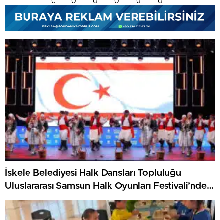
0
0
0
0
0
0
İskele Belediyesi Halk Dansları Topluluğu
Uluslararası Samsun Halk Oyunları Festivali’nde
KKTC’yi Gururla Temsil Ediyor