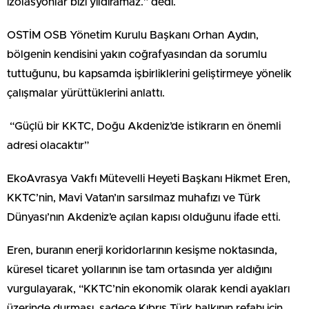
izolasyonlar bizi yıldıramaz.” dedi.
OSTİM OSB Yönetim Kurulu Başkanı Orhan Aydın,
bölgenin kendisini yakın coğrafyasından da sorumlu
tuttuğunu, bu kapsamda işbirliklerini geliştirmeye yönelik
çalışmalar yürüttüklerini anlattı.
“Güçlü bir KKTC, Doğu Akdeniz’de istikrarın en önemli
adresi olacaktır”
EkoAvrasya Vakfı Mütevelli Heyeti Başkanı Hikmet Eren,
KKTC’nin, Mavi Vatan’ın sarsılmaz muhafızı ve Türk
Dünyası’nın Akdeniz’e açılan kapısı olduğunu ifade etti.
Eren, buranın enerji koridorlarının kesişme noktasında,
küresel ticaret yollarının ise tam ortasında yer aldığını
vurgulayarak, “KKTC’nin ekonomik olarak kendi ayakları
üzerinde durması, sadece Kıbrıs Türk halkının refahı için