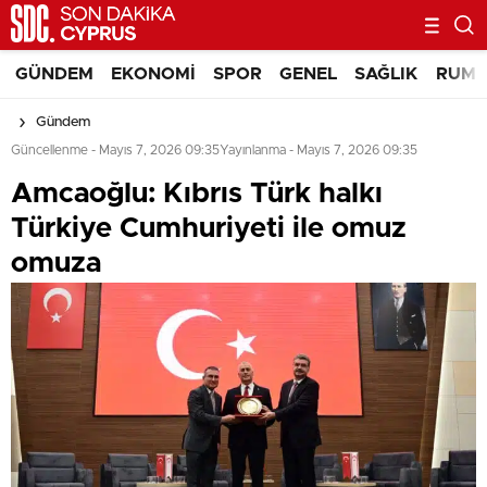
Görüşme Programı Açıkladı
GÜNDEM
EKONOMI
SPOR
GENEL
SAĞLIK
RUM 
Gündem
Güncellenme - Mayıs 7, 2026 09:35
Yayınlanma - Mayıs 7, 2026 09:35
Amcaoğlu: Kıbrıs Türk halkı
Türkiye Cumhuriyeti ile omuz
omuza