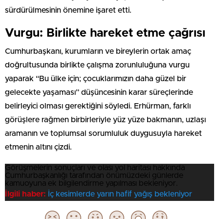
sürdürülmesinin önemine işaret etti.
Vurgu: Birlikte hareket etme çağrısı
Cumhurbaşkanı, kurumların ve bireylerin ortak amaç
doğrultusunda birlikte çalışma zorunluluğuna vurgu
yaparak “Bu ülke için; çocuklarımızın daha güzel bir
gelecekte yaşaması” düşüncesinin karar süreçlerinde
belirleyici olması gerektiğini söyledi. Erhürman, farklı
görüşlere rağmen birbirleriyle yüz yüze bakmanın, uzlaşı
aramanın ve toplumsal sorumluluk duygusuyla hareket
etmenin altını çizdi.
Görüşmelerin sonuçları ve olası yol haritası hakkında
Cumhurbaşkanlığı tarafından önümüzdeki günlerde
kamuoyuna ek bilgilendirme yapılması bekleniyor.
İlgili haber:
İç kesimlerde yarın hafif yağış bekleniyor