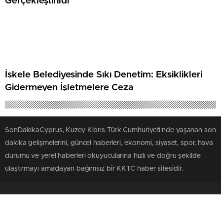
Gerçekleştirildi
İskele Belediyesinde Sıkı Denetim: Eksiklikleri
Gidermeyen İşletmelere Ceza
SonDakikaCyprus, Kuzey Kıbrıs Türk Cumhuriyeti'nde yaşanan son
dakika gelişmelerini, güncel haberleri, ekonomi, siyaset, spor, hava
durumu ve yerel haberleri okuyucularına hızlı ve doğru şekilde
ulaştırmayı amaçlayan bağımsız bir KKTC haber sitesidir.
SAYFALAR
SERVİSLER
Üye Girişi
Futbol İddaa