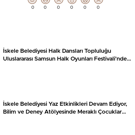
0
0
0
0
0
0
İskele Belediyesi Halk Dansları Topluluğu
Uluslararası Samsun Halk Oyunları Festivali’nde
KKTC’yi Gururla Temsil Ediyor
İskele Belediyesi Yaz Etkinlikleri Devam Ediyor,
Bilim ve Deney Atölyesinde Meraklı Çocuklar
Öne Çıktı