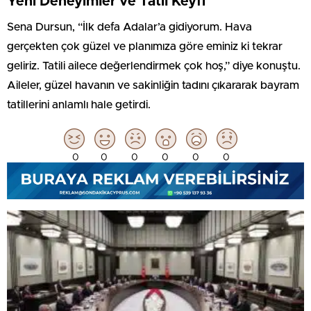
Yeni Deneyimler ve Tatil Keyfi
Sena Dursun, “İlk defa Adalar’a gidiyorum. Hava
gerçekten çok güzel ve planımıza göre eminiz ki tekrar
geliriz. Tatili ailece değerlendirmek çok hoş,” diye konuştu.
Aileler, güzel havanın ve sakinliğin tadını çıkararak bayram
tatillerini anlamlı hale getirdi.
0
0
0
0
0
0