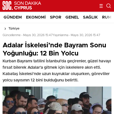
GÜNDEM
EKONOMI
SPOR
GENEL
SAĞLIK
RUM 
Türkiye
Güncellenme - Mayıs 30, 2026 15:47
Yayınlanma - Mayıs 30, 2026 15:47
Adalar İskelesi’nde Bayram Sonu
Yoğunluğu: 12 Bin Yolcu
Kurban Bayramı tatilini İstanbul'da geçirenler, güzel havayı
fırsat bilerek Adalar'a gitmek için iskelelere akın etti.
Kabataş İskelesi'nde uzun kuyruklar oluşurken, görevliler
yolcu sayısının 12 bini bulduğunu belirtti.