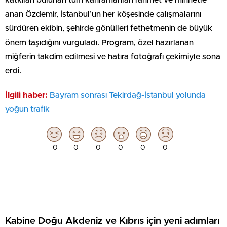
katkıları bulunan tüm kahramanları rahmet ve minnetle
anan Özdemir, İstanbul’un her köşesinde çalışmalarını
sürdüren ekibin, şehirde gönülleri fethetmenin de büyük
önem taşıdığını vurguladı. Program, özel hazırlanan
miğferin takdim edilmesi ve hatıra fotoğrafı çekimiyle sona
erdi.
İlgili haber:
Bayram sonrası Tekirdağ-İstanbul yolunda
yoğun trafik
0
0
0
0
0
0
Kabine Doğu Akdeniz ve Kıbrıs için yeni adımları