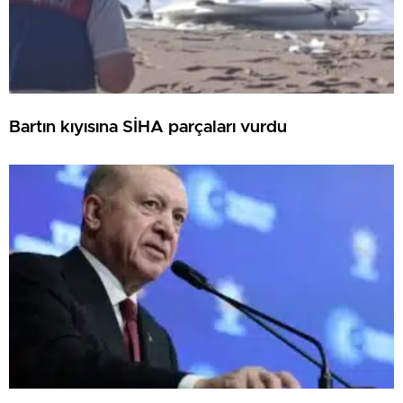
Bartın kıyısına SİHA parçaları vurdu