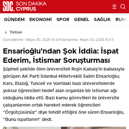
GÜNDEM
EKONOMI
SPOR
GENEL
SAĞLIK
RUM 
Türkiye
Güncellenme - Mayıs 30, 2026 15:43
Yayınlanma - Mayıs 30, 2026 15:43
Ensarioğlu’ndan Şok İddia: İspat
Ederim, İstismar Soruşturması
Şüpheli şekilde ölen üniversiteli Rojin Kabaiş'in babasıyla
görüşen AK Parti İstanbul Milletvekili Salim Ensarioğlu;
Kars, Elazığ, Tunceli ve Van'daki bazı üniversitelerde
yoksul öğrencileri hedef alan organize bir istismar ağı
olduğunu iddia etti. Bazı kamu görevlileri ile üniversite
çalışanlarının ortak hareket ederek öğrencileri
"Örgütçüsünüz" diye tehdit ettiğini öne süren Ensarioğlu,
"Bunu ispatlarım" dedi.