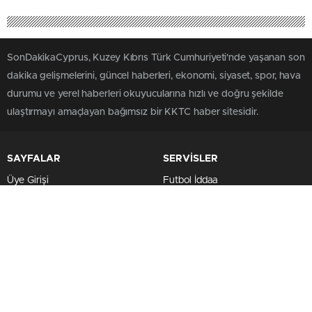
SonDakikaCyprus, Kuzey Kıbrıs Türk Cumhuriyeti'nde yaşanan son
dakika gelişmelerini, güncel haberleri, ekonomi, siyaset, spor, hava
durumu ve yerel haberleri okuyucularına hızlı ve doğru şekilde
ulaştırmayı amaçlayan bağımsız bir KKTC haber sitesidir.
SAYFALAR
SERVİSLER
Üye Girişi
Futbol İddaa
Üye Kaydı
Basketbol İddaa
Künye
Hentbol İddaa
Hakkımızda
Bilardo İddaa
İletişim
Voleybol İddaa
SERVİSLER 2
MULTİMEDYA