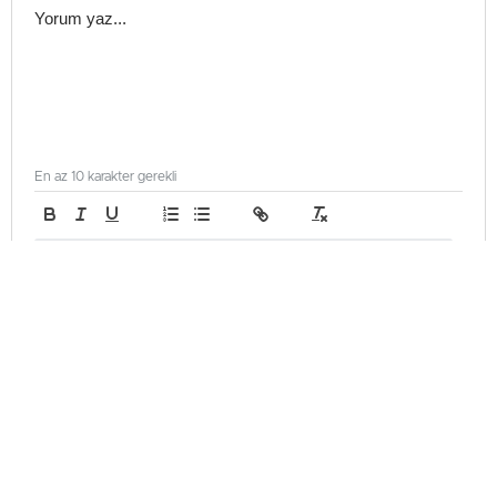
En az 10 karakter gerekli
Gönder
Genel
Güncellenme - Şubat 4, 2026 18:38
Yayınlanma - Şubat 4, 2026 18:38
Ehliyet Pratik Sınavlarında Yeni
Dönem: Lefke ve İskele de
Kapsama Alınıyor