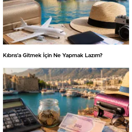
Kıbrıs’a Gitmek İçin Ne Yapmak Lazım?