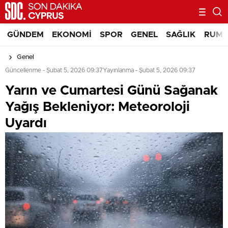
GÜNDEM
EKONOMI
SPOR
GENEL
SAĞLIK
RUM 
Genel
Güncellenme - Şubat 5, 2026 09:37
Yayınlanma - Şubat 5, 2026 09:37
Yarın ve Cumartesi Günü Sağanak
Yağış Bekleniyor: Meteoroloji
Uyardı