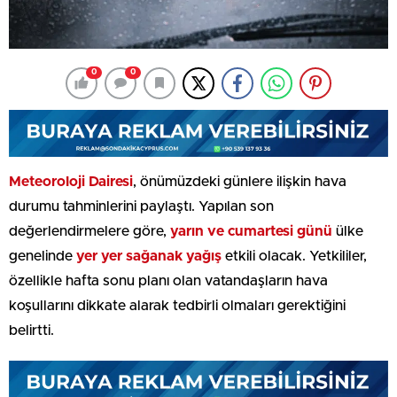
0
0
Meteoroloji Dairesi
, önümüzdeki günlere ilişkin hava
durumu tahminlerini paylaştı. Yapılan son
değerlendirmelere göre,
yarın ve cumartesi günü
ülke
genelinde
yer yer sağanak yağış
etkili olacak. Yetkililer,
özellikle hafta sonu planı olan vatandaşların hava
koşullarını dikkate alarak tedbirli olmaları gerektiğini
belirtti.