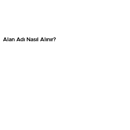
⁠Alan Adı Nasıl Alınır?
⁠WordPress Nasıl Kurulur?
SonDakikaCyprus, Kuzey Kıbrıs Türk Cumhuriyeti'nde yaşanan son
dakika gelişmelerini, güncel haberleri, ekonomi, siyaset, spor, hava