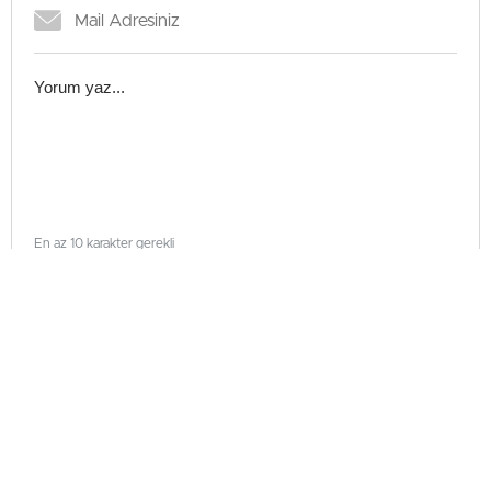
En az 10 karakter gerekli
Gönder
Teknoloji
Güncellenme - Haziran 22, 2026 18:06
Yayınlanma - Haziran 22, 2026 18:06
⁠Pinterest’te Trafik Nasıl Artırılır?