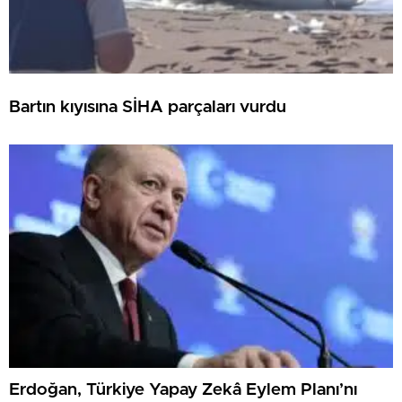
Bartın kıyısına SİHA parçaları vurdu
Erdoğan, Türkiye Yapay Zekâ Eylem Planı’nı