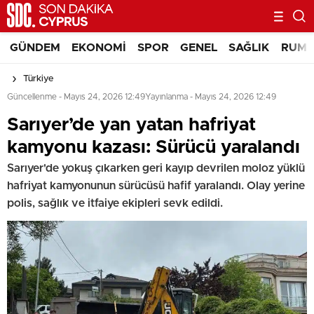
GÜNDEM
EKONOMI
SPOR
GENEL
SAĞLIK
RUM 
Türkiye
Güncellenme - Mayıs 24, 2026 12:49
Yayınlanma - Mayıs 24, 2026 12:49
Sarıyer’de yan yatan hafriyat
kamyonu kazası: Sürücü yaralandı
Sarıyer'de yokuş çıkarken geri kayıp devrilen moloz yüklü
hafriyat kamyonunun sürücüsü hafif yaralandı. Olay yerine
polis, sağlık ve itfaiye ekipleri sevk edildi.