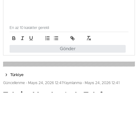
En az 10 karakter gerekli
Gönder
Türkiye
Güncellenme - Mayıs 24, 2026 12:41
Yayınlanma - Mayıs 24, 2026 12:41
Taksim Meydanı’nda Telefon
Hırsızı Gürleme Yakalandı
İstanbul Beyoğlu Taksim Meydanı'nda alkollü bir kişiye
yardım etme bahanesiyle yaklaşıp telefonunu çalan
şüpheli, polis tarafından suçüstü yakalandı. Üzerinde
uyuşturucu hap da bulunan B.A. tutuklandı.