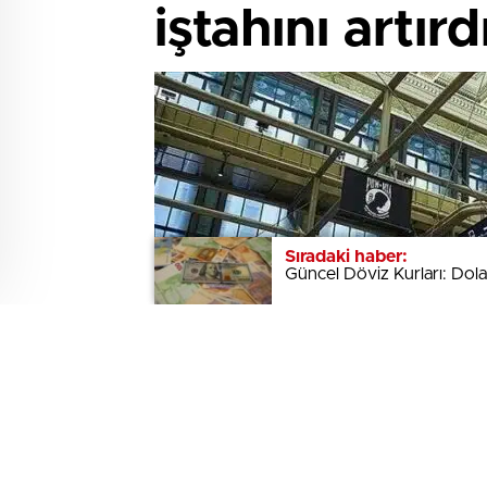
iştahını artırd
Sıradaki haber:
Sıradaki haber:
Güncel Döviz Kurları: Dol
Güncel Döviz Kurları: Dol