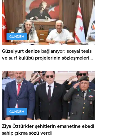
GÜNDEM
Güzelyurt denize bağlanıyor: sosyal tesis
ve surf kulübü projelerinin sözleşmeleri
imzalandı
GÜNDEM
Ziya Öztürkler şehitlerin emanetine ebedi
sahip çıkma sözü verdi