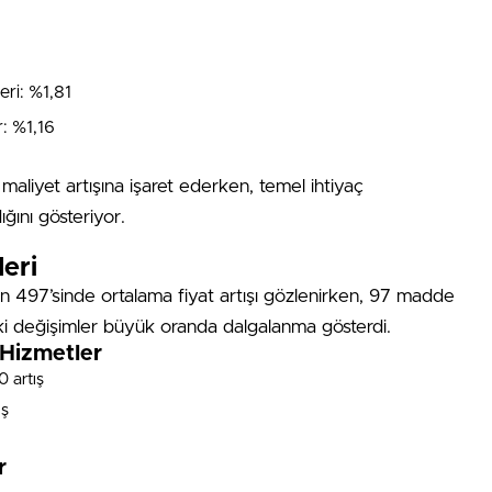
eri: %1,81
r: %1,16
 maliyet artışına işaret ederken, temel ihtiyaç
ğını gösteriyor.
eri
497’sinde ortalama fiyat artışı gözlenirken, 97 madde
eki değişimler büyük oranda dalgalanma gösterdi.
Hizmetler
0 artış
ış
r