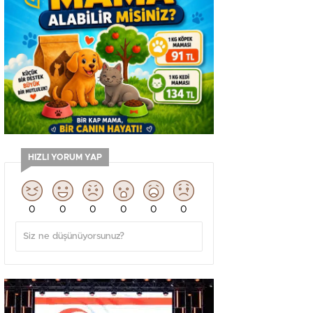
HIZLI YORUM YAP
0
0
0
0
0
0