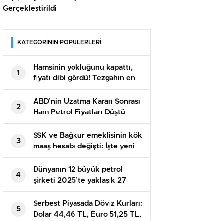
Gerçekleştirildi
KATEGORİNİN POPÜLERLERİ
Hamsinin yokluğunu kapattı,
1
fiyatı dibi gördü! Tezgahın en
ucuzu
ABD’nin Uzatma Kararı Sonrası
2
Ham Petrol Fiyatları Düştü
SSK ve Bağkur emeklisinin kök
3
maaş hesabı değişti: İşte yeni
zam tablosu
Dünyanın 12 büyük petrol
4
şirketi 2025’te yaklaşık 27
milyar dolar kaybetti
Serbest Piyasada Döviz Kurları:
5
Dolar 44,46 TL, Euro 51,25 TL,