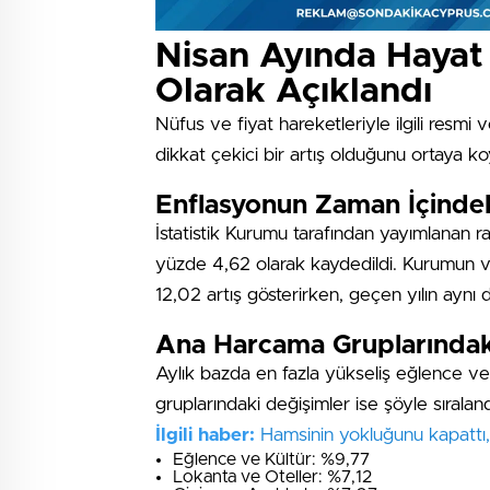
Nisan Ayında Hayat 
Olarak Açıklandı
Nüfus ve fiyat hareketleriyle ilgili resmi 
dikkat çekici bir artış olduğunu ortaya k
Enflasyonun Zaman İçindek
İstatistik Kurumu tarafından yayımlanan ra
yüzde 4,62 olarak kaydedildi. Kurumun ver
12,02 artış gösterirken, geçen yılın aynı 
Ana Harcama Gruplarındak
Aylık bazda en fazla yükseliş eğlence v
gruplarındaki değişimler ise şöyle sıraland
İlgili haber:
Hamsinin yokluğunu kapattı, 
Eğlence ve Kültür: %9,77
Lokanta ve Oteller: %7,12