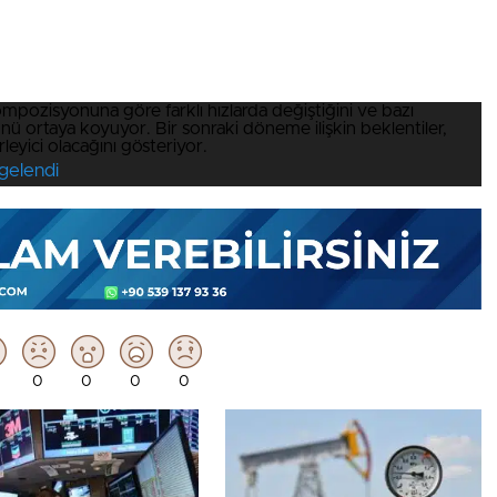
kompozisyonuna göre farklı hızlarda değiştiğini ve bazı
ünü ortaya koyuyor. Bir sonraki döneme ilişkin beklentiler,
rleyici olacağını gösteriyor.
ngelendi
0
0
0
0