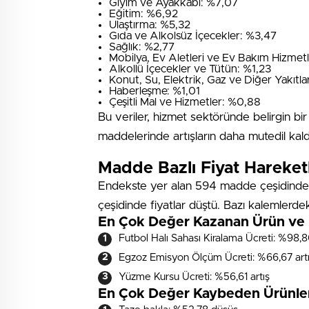
Giyim ve Ayakkabı: %7,07
Eğitim: %6,92
Ulaştırma: %5,32
Gıda ve Alkolsüz İçecekler: %3,47
Sağlık: %2,77
Mobilya, Ev Aletleri ve Ev Bakım Hizmetl
Alkollü İçecekler ve Tütün: %1,23
Konut, Su, Elektrik, Gaz ve Diğer Yakıtla
Haberleşme: %1,01
Çeşitli Mal ve Hizmetler: %0,88
Bu veriler, hizmet sektöründe belirgin bir
maddelerinde artışların daha mutedil kaldı
Madde Bazlı Fiyat Hareketl
Endekste yer alan 594 madde çeşidinden 
çeşidinde fiyatlar düştü. Bazı kalemlerd
En Çok Değer Kazanan Ürün ve 
Futbol Halı Sahası Kiralama Ücreti: %98,8
Egzoz Emisyon Ölçüm Ücreti: %66,67 art
Yüzme Kursu Ücreti: %56,61 artış
En Çok Değer Kaybeden Ürünle