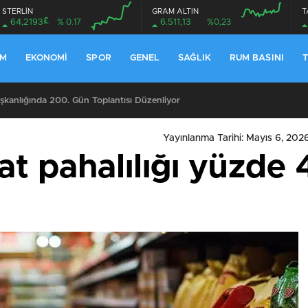
STERLİN
GRAM ALTIN
T
£
64,2193
% 0.17
6.511,13
%0,23
EM
EKONOMI
SPOR
GENEL
SAĞLIK
RUM BASINI
T
anlığında 200. Gün Toplantısı Düzenliyor
Yayınlanma Tarihi: Mayıs 6, 202
at pahalılığı yüzde 