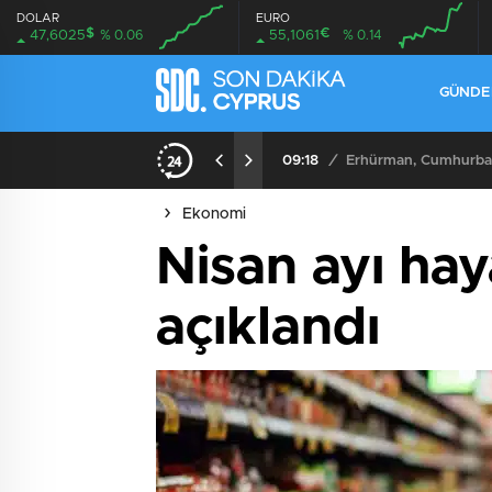
DOLAR
EURO
$
€
47,6025
% 0.06
55,1061
% 0.14
GÜND
09:18
/
Erhürman, Cumhurbaşk
Ekonomi
Nisan ayı hay
açıklandı