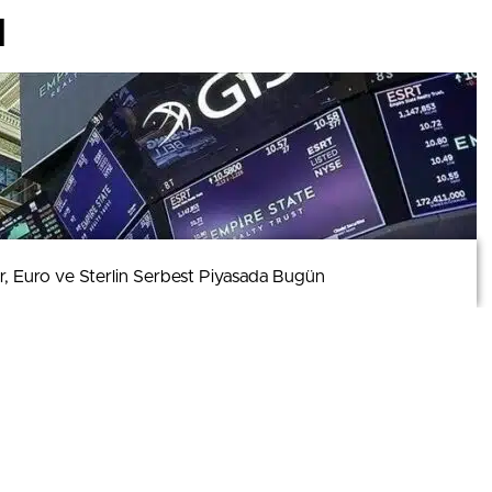
ı
ar, Euro ve Sterlin Serbest Piyasada Bugün
ar, Euro ve Sterlin Serbest Piyasada Bugün