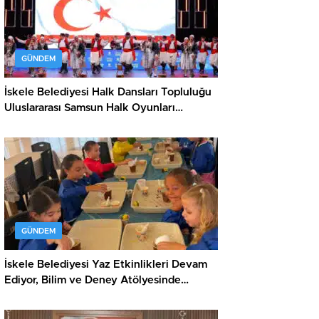
GÜNDEM
İskele Belediyesi Halk Dansları Topluluğu
Uluslararası Samsun Halk Oyunları
Festivali’nde KKTC’yi Gururla Temsil
Ediyor
GÜNDEM
İskele Belediyesi Yaz Etkinlikleri Devam
Ediyor, Bilim ve Deney Atölyesinde
Meraklı Çocuklar Öne Çıktı