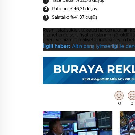
Taze bakla: %52,78 düşüş
Patlıcan: %46,31 düşüş
Salatalık: %41,37 düşüş
Resmi istatistikler, tüketici harcamalarının 
hizmetlerde sert fiyat artışlarının görüldüğ
enerji ve hizmet maliyetlerindeki seyrin beli
İlgili haber:
Altın barış iyimserliği ile de
0
0