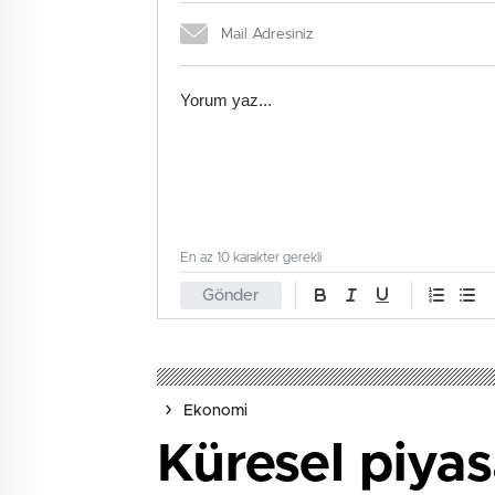
En az 10 karakter gerekli
Gönder
Ekonomi
Küresel piyasa