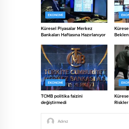
EKONOMI
EKO
Küresel Piyasalar Merkez
Küresel
Bankaları Haftasına Hazırlanıyor
Beklent
EKONOMI
EKO
TCMB politika faizini
Küresel
değiştirmedi
Riskler