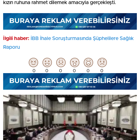
kızın ruhuna rahmet dilemek amacıyla gerçekleşti.
İlgili haber:
İBB İhale Soruşturmasında Şüphelilere Sağlık
Raporu
0
0
0
0
0
0