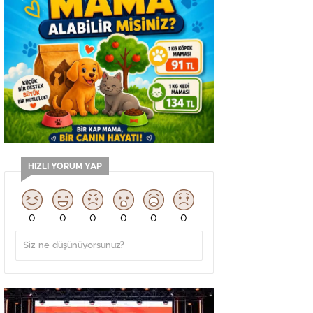
HIZLI YORUM YAP
0
0
0
0
0
0