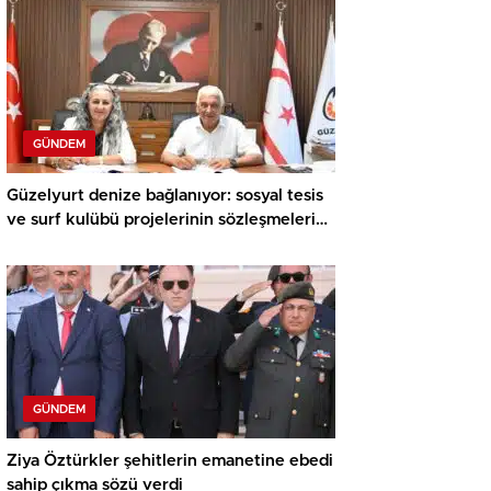
GÜNDEM
Güzelyurt denize bağlanıyor: sosyal tesis
ve surf kulübü projelerinin sözleşmeleri
imzalandı
GÜNDEM
Ziya Öztürkler şehitlerin emanetine ebedi
sahip çıkma sözü verdi