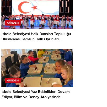
GÜNDEM
İskele Belediyesi Halk Dansları Topluluğu
Uluslararası Samsun Halk Oyunları
Festivali’nde KKTC’yi Gururla Temsil
Ediyor
GÜNDEM
İskele Belediyesi Yaz Etkinlikleri Devam
Ediyor, Bilim ve Deney Atölyesinde
Meraklı Çocuklar Öne Çıktı