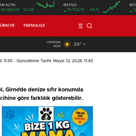
AM ALTIN
BİST100
BİT
42.184,00
%0,25
13.703,13
%0,11
3
ÜRKIYE
TEKNOLOJI
LEFKOŞA
39°
09:11
/
Meclis, yasama gündemiyle yeniden toplanıyor
AÇIK
6 11:45
- Güncelleme Tarihi: Mayıs 12, 2026 11:45
l, Girne’de denize sıfır konumda
hine göre farklılık gösterebilir.