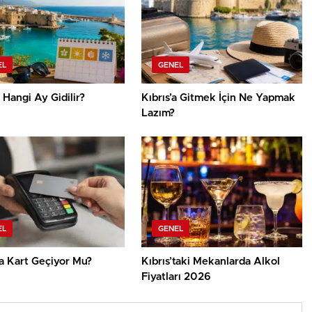
EL
GENEL
a Hangi Ay Gidilir?
Kıbrıs’a Gitmek İçin Ne Yapmak
Lazım?
EL
GENEL
ta Kart Geçiyor Mu?
Kıbrıs’taki Mekanlarda Alkol
Fiyatları 2026