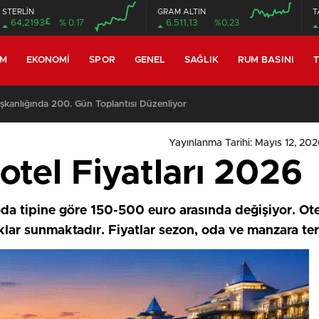
STERLİN
GRAM ALTIN
T
£
64,2193
% 0.17
6.511,13
%0,23
EM
EKONOMI
SPOR
GENEL
SAĞLIK
RUM BASINI
T
anlığında 200. Gün Toplantısı Düzenliyor
Yayınlanma Tarihi: Mayıs 12, 202
otel Fiyatları 2026
 oda tipine göre 150-500 euro arasında değişiyor. Ote
aklar sunmaktadır. Fiyatlar sezon, oda ve manzara terci