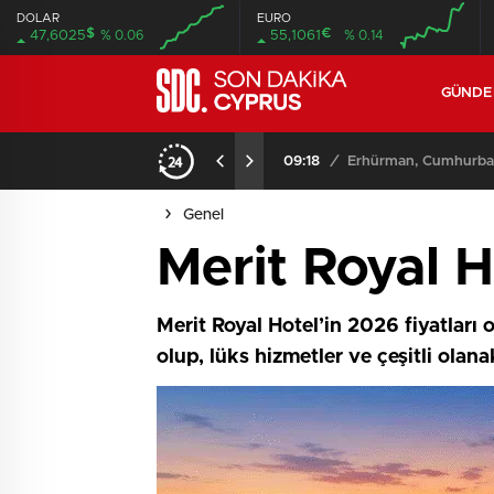
DOLAR
EURO
$
€
47,6025
% 0.06
55,1061
% 0.14
GÜND
09:18
/
Erhürman, Cumhurbaşk
Genel
Merit Royal H
Merit Royal Hotel’in 2026 fiyatları
olup, lüks hizmetler ve çeşitli olan