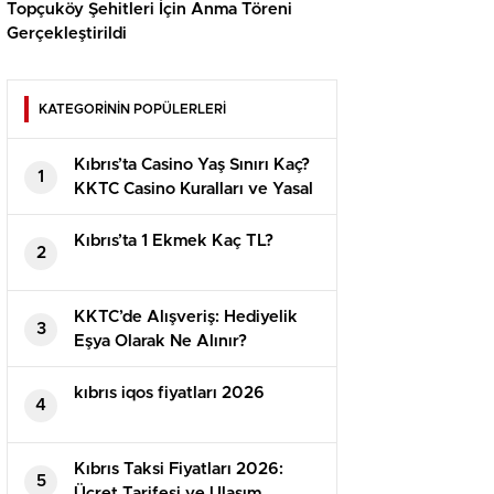
Topçuköy Şehitleri İçin Anma Töreni
Gerçekleştirildi
KATEGORİNİN POPÜLERLERİ
Kıbrıs’ta Casino Yaş Sınırı Kaç?
1
KKTC Casino Kuralları ve Yasal
Detaylar
Kıbrıs’ta 1 Ekmek Kaç TL?
2
KKTC’de Alışveriş: Hediyelik
3
Eşya Olarak Ne Alınır?
⁠kıbrıs iqos fiyatları 2026
4
Kıbrıs Taksi Fiyatları 2026:
5
Ücret Tarifesi ve Ulaşım