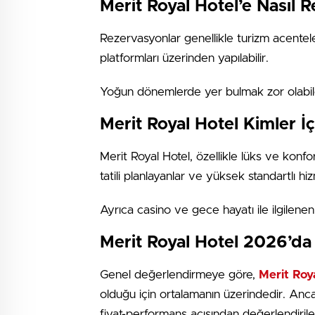
Merit Royal Hotel’e Nasıl 
Rezervasyonlar genellikle turizm acenteler
platformları üzerinden yapılabilir.
Yoğun dönemlerde yer bulmak zor olabile
Merit Royal Hotel Kimler İ
Merit Royal Hotel, özellikle lüks ve konfor
tatili planlayanlar ve yüksek standartlı hi
Ayrıca casino ve gece hayatı ile ilgilenen z
Merit Royal Hotel 2026’da 
Genel değerlendirmeye göre,
Merit Roya
olduğu için ortalamanın üzerindedir. An
fiyat-performans açısından değerlendirileb