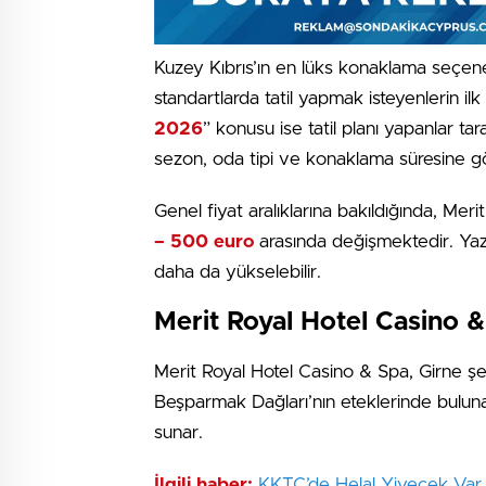
Kuzey Kıbrıs’ın en lüks konaklama seçene
standartlarda tatil yapmak isteyenlerin ilk 
2026
” konusu ise tatil planı yapanlar taraf
sezon, oda tipi ve konaklama süresine gö
Genel fiyat aralıklarına bakıldığında, Me
– 500 euro
arasında değişmektedir. Ya
daha da yükselebilir.
Merit Royal Hotel Casino 
Merit Royal Hotel Casino & Spa, Girne şe
Beşparmak Dağları’nın eteklerinde bulun
sunar.
İlgili haber:
KKTC’de Helal Yiyecek Var