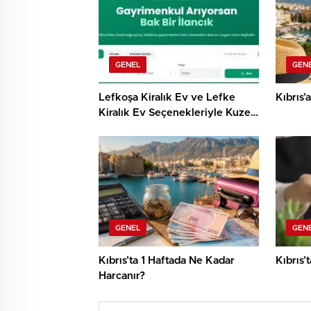
GENEL
GEN
Lefkoşa Kiralık Ev ve Lefke
Kıbrıs’
Kiralık Ev Seçenekleriyle Kuzey
Kıbrıs’ta Konforlu Yaşam
GENEL
GEN
Kıbrıs’ta 1 Haftada Ne Kadar
Kıbrıs’
Harcanır?