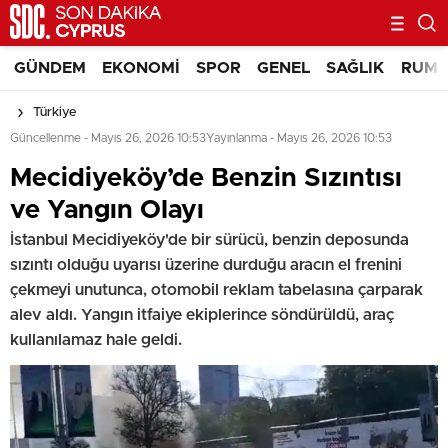
GÜNDEM
EKONOMI
SPOR
GENEL
SAĞLIK
RUM 
Türkiye
Güncellenme - Mayıs 26, 2026 10:53
Yayınlanma - Mayıs 26, 2026 10:53
Mecidiyeköy’de Benzin Sızıntısı
ve Yangın Olayı
İstanbul Mecidiyeköy'de bir sürücü, benzin deposunda
sızıntı olduğu uyarısı üzerine durduğu aracın el frenini
çekmeyi unutunca, otomobil reklam tabelasına çarparak
alev aldı. Yangın itfaiye ekiplerince söndürüldü, araç
kullanılamaz hale geldi.