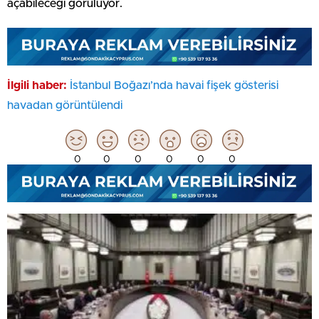
açabileceği görülüyor.
İlgili haber:
İstanbul Boğazı’nda havai fişek gösterisi
havadan görüntülendi
0
0
0
0
0
0