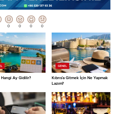
0
0
0
0
EL
GENEL
a Hangi Ay Gidilir?
Kıbrıs’a Gitmek İçin Ne Yapmak
Lazım?