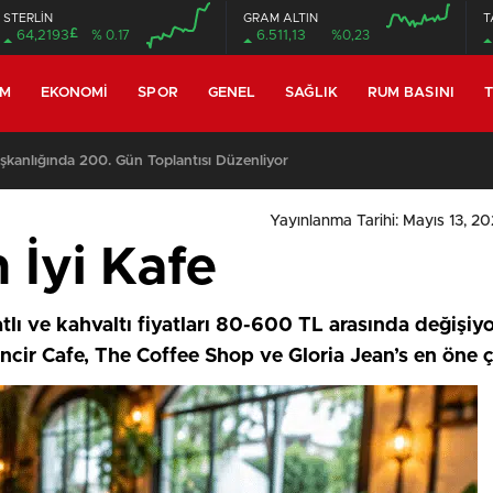
STERLİN
GRAM ALTIN
T
£
64,2193
% 0.17
6.511,13
%0,23
EM
EKONOMI
SPOR
GENEL
SAĞLIK
RUM BASINI
T
09:11
/
Meclis, yasama gündemiyle yeniden toplanıyor
Yayınlanma Tarihi: Mayıs 13, 20
n İyi Kafe
atlı ve kahvaltı fiyatları 80-600 TL arasında değişi
ncir Cafe, The Coffee Shop ve Gloria Jean’s en öne ç