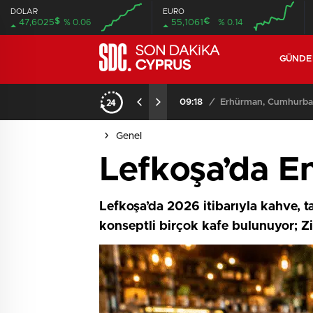
DOLAR
EURO
$
€
47,6025
% 0.06
55,1061
% 0.14
GÜND
ığında 200. Gün Toplantısı Düzenliyor
Genel
⁠⁠Lefkoşa’da E
Lefkoşa’da 2026 itibarıyla kahve, t
konseptli birçok kafe bulunuyor; Zi