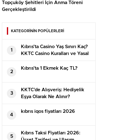
Topçuköy Şehitleri İçin Anma Töreni
Gerçekleştirildi
KATEGORİNİN POPÜLERLERİ
Kıbrıs’ta Casino Yaş Sınırı Kaç?
1
KKTC Casino Kuralları ve Yasal
Detaylar
Kıbrıs’ta 1 Ekmek Kaç TL?
2
KKTC’de Alışveriş: Hediyelik
3
Eşya Olarak Ne Alınır?
⁠kıbrıs iqos fiyatları 2026
4
Kıbrıs Taksi Fiyatları 2026:
5
Ücret Tarifesi ve Ulaşım