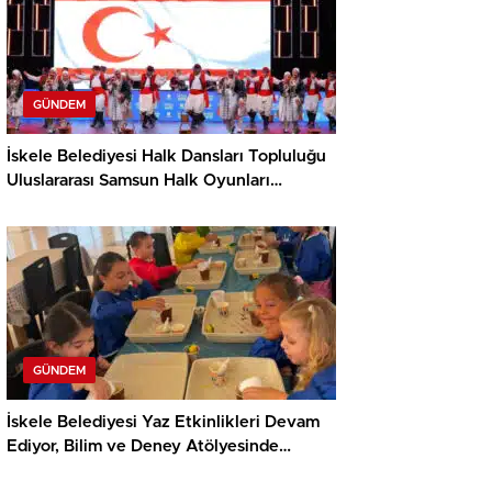
GÜNDEM
İskele Belediyesi Halk Dansları Topluluğu
Uluslararası Samsun Halk Oyunları
Festivali’nde KKTC’yi Gururla Temsil
Ediyor
GÜNDEM
İskele Belediyesi Yaz Etkinlikleri Devam
Ediyor, Bilim ve Deney Atölyesinde
Meraklı Çocuklar Öne Çıktı