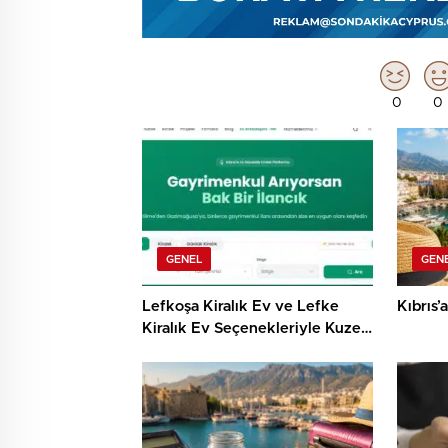
0
0
GENEL
GEN
Lefkoşa Kiralık Ev ve Lefke
Kıbrıs’
Kiralık Ev Seçenekleriyle Kuzey
Kıbrıs’ta Konforlu Yaşam