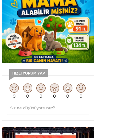
HIZLI YORUM YAP
0
0
0
0
0
0