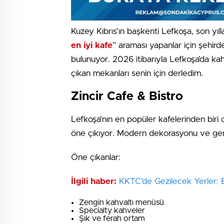
Kuzey Kıbrıs’ın başkenti Lefkoşa, son yıll
en iyi kafe
” araması yapanlar için şehi
bulunuyor. 2026 itibarıyla Lefkoşa’da kah
çıkan mekanları senin için derledim.
Zincir Cafe & Bistro
Lefkoşa’nın en popüler kafelerinden biri 
öne çıkıyor. Modern dekorasyonu ve geni
Öne çıkanlar:
İlgili haber:
KKTC’de Gezilecek Yerler:
Zengin kahvaltı menüsü
Specialty kahveler
Şık ve ferah ortam