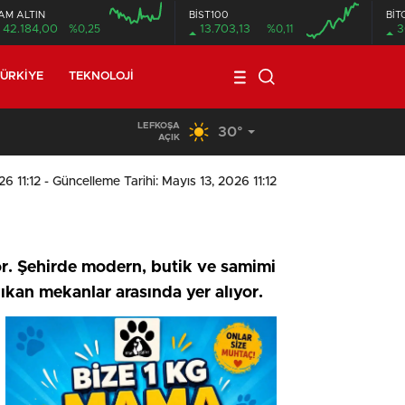
AM ALTIN
BİST100
BİT
42.184,00
%0,25
13.703,13
%0,11
3
ÜRKIYE
TEKNOLOJI
LEFKOŞA
30°
19:29
/
Seyir Halindeki Araç
AÇIK
26 11:12
- Güncelleme Tarihi: Mayıs 13, 2026 11:12
yor. Şehirde modern, butik ve samimi
ıkan mekanlar arasında yer alıyor.