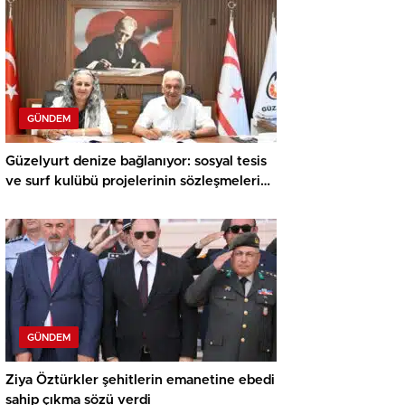
GÜNDEM
Güzelyurt denize bağlanıyor: sosyal tesis
ve surf kulübü projelerinin sözleşmeleri
imzalandı
GÜNDEM
Ziya Öztürkler şehitlerin emanetine ebedi
sahip çıkma sözü verdi