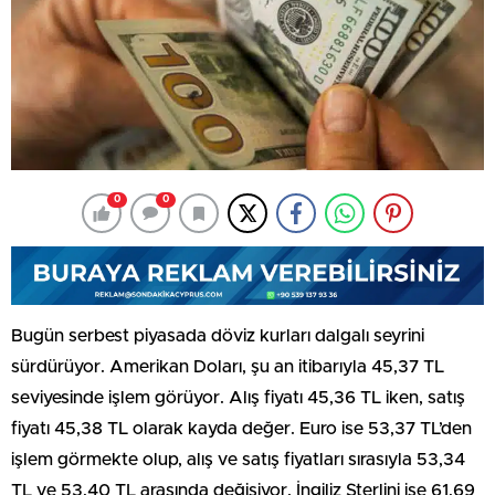
0
0
Bugün serbest piyasada döviz kurları dalgalı seyrini
sürdürüyor. Amerikan Doları, şu an itibarıyla 45,37 TL
seviyesinde işlem görüyor. Alış fiyatı 45,36 TL iken, satış
fiyatı 45,38 TL olarak kayda değer. Euro ise 53,37 TL’den
işlem görmekte olup, alış ve satış fiyatları sırasıyla 53,34
TL ve 53,40 TL arasında değişiyor. İngiliz Sterlini ise 61,69