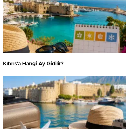
Kıbrıs’a Hangi Ay Gidilir?