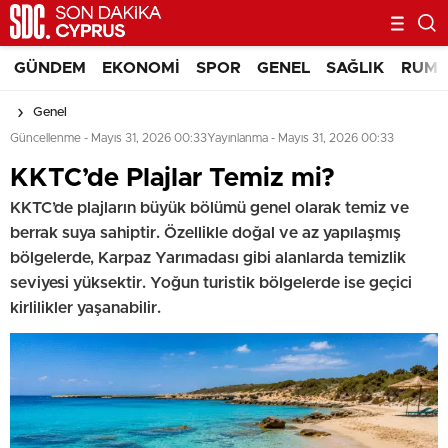
GÜNDEM
EKONOMI
SPOR
GENEL
SAĞLIK
RUM 
Genel
Güncellenme - Mayıs 31, 2026 00:33
Yayınlanma - Mayıs 31, 2026 00:33
⁠⁠KKTC’de Plajlar Temiz mi?
KKTC’de plajların büyük bölümü genel olarak temiz ve
berrak suya sahiptir. Özellikle doğal ve az yapılaşmış
bölgelerde, Karpaz Yarımadası gibi alanlarda temizlik
seviyesi yüksektir. Yoğun turistik bölgelerde ise geçici
kirlilikler yaşanabilir.