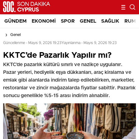
GÜNDEM
EKONOMI
SPOR
GENEL
SAĞLIK
RUM 
Genel
Güncellenme - Mayıs 9, 2026 19:23
Yayınlanma - Mayıs 9, 2026 19:23
⁠KKTC’de Pazarlık Yapılır mı?
KKTC’de pazarlık kültürü sınırlı ve nazikçe uygulanır.
Pazar yerleri, hediyelik eşya dükkanları, araç kiralama ve
emlak gibi alanlarda indirim talep edilebilirken, marketler,
restoranlar ve zincir mağazalarda fiyatlar sabittir. Pazarlık
sonucu genellikle %5-15 arası indirim alınabilir.