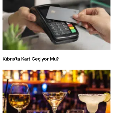
Kıbrıs’ta Kart Geçiyor Mu?