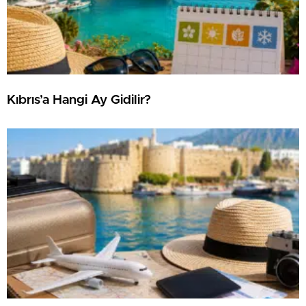
Kıbrıs’a Hangi Ay Gidilir?