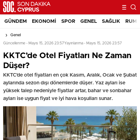
GÜNDEM
EKONOMI
SPOR
GENEL
SAĞLIK
RUM 
Genel
Güncellenme - Mayıs 15, 2026 23:57
Yayınlanma - Mayıs 15, 2026 23:57
KKTC’de Otel Fiyatları Ne Zaman
Düşer?
KKTC’de otel fiyatları en çok Kasım, Aralık, Ocak ve Şubat
aylarında sezon dışı dönemlerde düşer. Yaz ayları ise
yüksek talep nedeniyle fiyatlar artar, bahar ve sonbahar
ayları ise uygun fiyat ve iyi hava koşulları sunar.