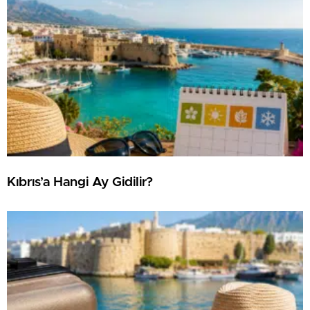
Kıbrıs’a Hangi Ay Gidilir?