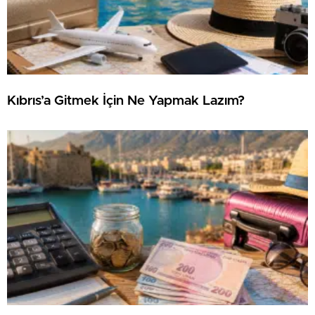
Kıbrıs’a Gitmek İçin Ne Yapmak Lazım?