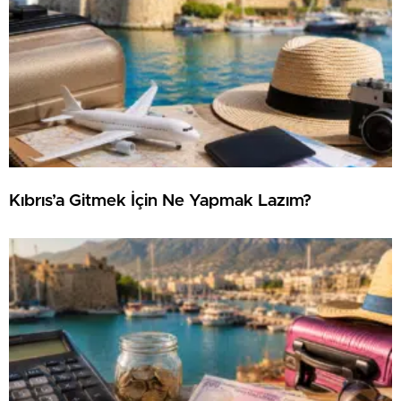
Kıbrıs’a Gitmek İçin Ne Yapmak Lazım?