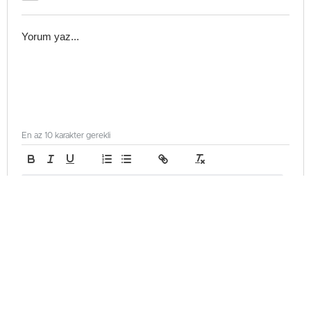
En az 10 karakter gerekli
Gönder
Genel
Güncellenme - Mayıs 27, 2026 14:32
Yayınlanma - Mayıs 27, 2026 14:32
⁠⁠KKTC Hangi Dili Konuşur?