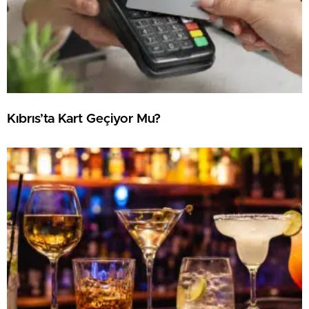
Kıbrıs’ta Kart Geçiyor Mu?